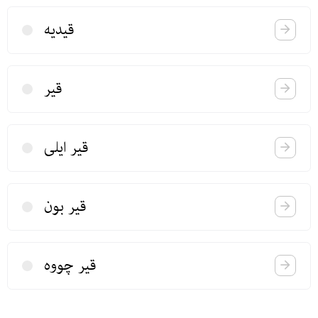
قیدیه
قیر
قیر ایلی
قیر بون
قیر چووه