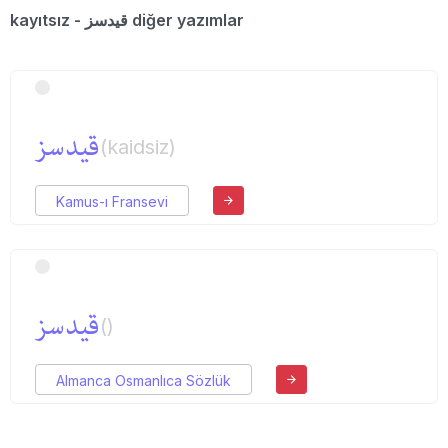
kayıtsız - قیدسز diğer yazımlar
قیدسز
(kaidsiz)
Kamus-ı Fransevi
قیدسز
()
Almanca Osmanlıca Sözlük