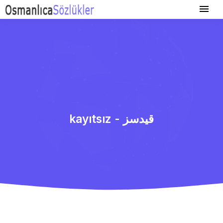
kayıtsız - قیدسز