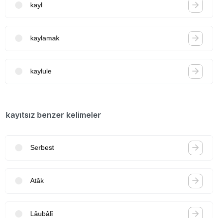
kayl
kaylamak
kaylule
kayıtsız benzer kelimeler
Serbest
Atâk
Lâubâlî