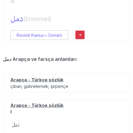
دمل
(Dümmel)
Resimli Kamus-ı Osmani
دمل Arapça ve farsça anlamları
Arapça - Türkçe sözlük
çıban; gübrelemek; şirpençe
Arapça - Türkçe sözlük
I
دَمَلَ