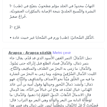
1- (طب) التهابٌ محدودٌ في الجلد مؤلم مَصْحوبٌ بتقيّح في
البشرة والنَّسيج الجلديّ نتيجة الإصابة بالمكوّرات العنقوديّة،
خُراجٌ صغيرٌ.
2- قَرْح.
• الدُّمَّل السِّحائيّ: (طب) ورم في السَّحايا غير خبيث عادة.
Arapça - Arapça sözlük
Metni çevir
دمل: الدَّمَالُ: التمر العَفِن الأَسود الذي قد قَدُم، يقال: جاء
بتمر دَمَال، والدَّمَالُ فساد الطلع قبل إِدْراكه حتى يَسْوَدّ.
والدَّمَال: ما رَمَى به البحرُ من الصَّدَف والمناقِيف والنَّبَّاح.
الليث: الدَّمال السِّرْقِينُ ونحوُه، وما رَمَى به البحرُ من خُشارة
ما فيه من الخَلْق مَيِّتاً نحو الأَصداف والمَناقِيف والنَّبَّاح، فهو
دَمَال؛ وأَنشد: دَمالُ البُحورِ وحيِتانُها وقول أُمية بن أَبي عائذ
الهُذَلي: خَيال لعَبْدَة قد هاجَ لي خَبالاً من الدَّاء، بعدَ انْدِمالِ
قال: الاندمالُ الذَّهابُ. انْدملَ القَوْمُ إِذا ذهبوا. والدَّمال: ما
تَوَطَّأَتْهُ الدابة من البعر والوَأْلةِ وهي البعر مع التراب؛ قال:
فَصَبَّحَتْ أَرْعَلَ كالنِّقال، ومُظْلِماً ليس على دَمال وقد فسر هذا