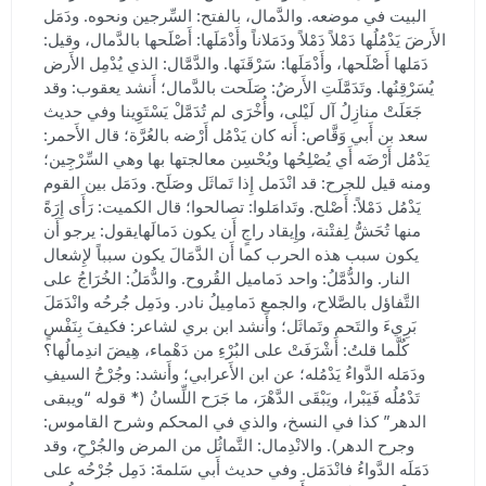
البيت في موضعه. والدَّمال، بالفتح: السِّرجين ونحوه. ودَمَل
الأَرضَ يَدْمُلُها دَمْلاً دَمْلاً ودَمَلاناً وأَدْمَلَها: أَصْلَحها بالدَّمال، وقيل:
دَمَلها أَصْلَحها، وأَدْمَلَها: سَرْقَنَها. والدَّمَّال: الذي يُدْمِل الأَرض
يُسَرْقِنُها. وتَدَمَّلَتِ الأَرضُ: صَلَحت بالدَّمال؛ أَنشد يعقوب: وقد
جَعَلَتْ منازِلُ آل لَيْلى، وأُخْرَى لم تُدَمَّلْ يَسْتَوِينا وفي حديث
سعد بن أَبي وَقَّاص: أَنه كان يَدْمُل أَرْضه بالعُرَّة؛ قال الأَحمر:
يَدْمُل أَرْضَه أَي يُصْلِحُها ويُحْسِن معالجتها بها وهي السِّرْجِين؛
ومنه قيل للجرح: قد انْدَمل إِذا تَماثَل وصَلَح. ودَمَل بين القوم
يَدْمُل دَمْلاً: أَصْلح. وتَدامَلوا: تصالحوا؛ قال الكميت: رَأَى إِرَةً
منها تُحَشُّ لِفتْنة، وإِيقاد راجٍ أَن يكون دَمالَهايقول: يرجو أَن
يكون سبب هذه الحرب كما أَن الدَّمَالَ يكون سبباً لإِشعال
النار. والدُّمَّلُ: واحد دَماميل القُروح. والدُّمَلُ: الخُرَاجُ على
التَّفاؤل بالصَّلاح، والجمع دَمامِيلُ نادر. ودَمِل جُرحُه وانْدَمَلَ
بَرِيءَ والتَحم وتَماثَل؛ وأَنشد ابن بري لشاعر: فكيفَ بِنَفْسٍ
كُلَّما قلتُ: أَشْرَفَتْ على البُرْءِ من دَهْماء، هِيضَ اندِمالُها؟
ودَمَله الدَّواءُ يَدْمُله؛ عن ابن الأَعرابي؛ وأَنشد: وجُرْحُ السيفِ
تَدْمُلُه فَيَبْرا، ويَبْقَى الدَّهْرَ، ما جَرَح اللِّسانُ (* قوله “ويبقى
الدهر” كذا في النسخ، والذي في المحكم وشرح القاموس:
وجرح الدهر). والانْدِمال: التَّماثُل من المرض والجُرْحِ، وقد
دَمَلَه الدَّواءُ فانْدَمَل. وفي حديث أَبي سَلمةَ: دَمِل جُرْحُه على