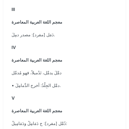
III
معجم اللغة العربية المعاصرة
دَمَل [مفرد]: مصدر دمِلَ.
IV
معجم اللغة العربية المعاصرة
دمَّلَ يدمِّل، تَدْميلاً، فهو مُدمِّل
• دمَّل الجِلْدُ: أخرج الدَّمامِلَ.
V
معجم اللغة العربية المعاصرة
دُمَّل [مفرد]: ج دَمَامِلُ ودَمَامِيلُ: