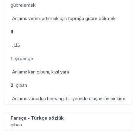
gübrelemek
Anlamı: verimi artırmak için toprağa gübre dökmek
II
دُمَّل
1.
şirpençe
Anlamı: kan çıbanı, kızıl yara
2.
çıban
Anlamı: vücudun herhangi bir yerinde oluşan irin birikimi
Farsça - Türkçe sözlük
çıban