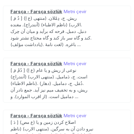
Farsça - Farsça sözlük
Metni çevir
[ دُ مَ ] (ع اِ) ریش. ج، دِمْلان. (منتهی
الارب) (ناظم الاطباء) (آنندراج). مغنده.
دنبل. دمبل. قرحه که برآید و میان آن چرک
کند و گاه سر باز کند و گاه محتاج نشتر شود.
(یادداشت مؤلف). باغره. (لغت نامهٔ ...
Farsça - Farsça sözlük
Metni çevir
[ دُمْ مَ ] (ع اِ) نوعی از ریش و یا عام
است. ج، دَمامیل. (منتهی الارب) (آنندراج)
(ناظم الاطباء). دُمَل. ج، دمامیل. (دهار).
ریش، و به تخفیف میم نیز آید. جمع نادر آن
دمامیل است. (از اقرب الموارد). و ...
Farsça - Farsça sözlük
Metni çevir
[ دَ ] (ع مص) اصلاح کردن زمین و یا
نیرو دادن آن به سرگین. (منتهی الارب) (ناظم