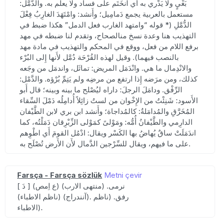
بَغْيٍ ولا يَدْري به أَي انخَتَم على فساد ولا يعلم به. والدُّمَّل:
مستعمل بالعربية يجمع دَمامِيل؛ وأَنشد: وامْتَهَدَ الغارِبُ فِعْلَ
الدُّمَّلِ (* قوله “وامتهد الغارب فعل الدمل” هكذا ضبط في
التهذيب هنا وعدة نسخ منالصحاح، وتقدم لنا ضبطه في مهد
برفع اللام من فعل، ووقع في المحكم والتهذيب في مادة مهد
بالنصب فيهما). وقيل لهذه القُرْحَة دُمَّل لأَنها إِلى البُرْء
والانْدِمال ما هي. وانْدَمَل المريض: تماثَل، واندمَل من وجَعه
كذلك، ومن مرَضه إِذا ارتفع من مرضِه ولم يَتِمِّ بُرْؤه. والدَّمْل:
الرِّفْق. ودامَلَ الرجلَ: داراه ليُصْلح ما بينه وبينه؛ قال أَبو
الأَسود: شَنِئْتُ من الإِخْوان من لستُ زائِلاً أُدامِلُه دَمْلَ السِّقاء
المُخَرَّقِ والمُدامَلةُ: كالمُداجاة؛ وأَنشد ابن بري لابن الطَّيْفان
الدارِمي والطَّيْفانُ أُمُّه: ومَوْلىً كمَوْلى الزِّبْرِقان دَمَلْتُه، كما
اندَمَلَتْ ساقٌ يُهاضُ بها الكَسْر ويقال: ادْمُل القومَ أَي اطْوِهم
على ما فيهم، ويقال للسِّرْجين الدَّمال لأَن الأَرض تُصْلَح به.
Farsça - Farsça sözlük
Metni çevir
[ دَ ] (ع اِمص) نرمی. (منتهی الارب)
(ناظم الاطباء) (آنندراج). رفق. (ناظم
الاطباء).