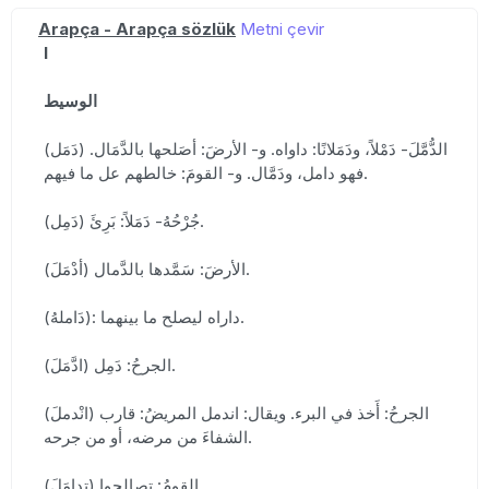
Arapça - Arapça sözlük
Metni çevir
I
الوسيط
(دَمَل) الدُّمَّلَ- دَمْلاً، ودَمَلانًا: داواه. و- الأرضَ: أصَلحها بالدَّمَال.
فهو دامل، ودَمَّال. و- القومَ: خالطهم عل ما فيهم.
(دَمِل) جُرْحُهُ- دَمَلاً: بَرِئَ.
(أدْمَلَ) الأرضَ: سَمَّدها بالدَّمال.
(دَاملهُ): داراه ليصلح ما بينهما.
(ادَّمَلَ) الجرحُ: دَمِل.
(انْدملَ) الجرحُ: أَخذ في البرء. ويقال: اندمل المريضُ: قارب
الشفاءَ من مرضه، أو من جرحه.
(تدامَلَ) القومُ: تصالحوا.