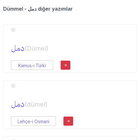
Dümmel - دمل diğer yazımlar
دمل
(Dümel)
Kamus-ı Türki
دمل
(dümel)
Lehçe-i Osmani