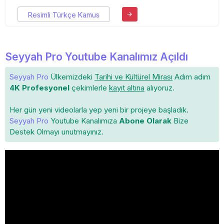
Resimli Türkçe Kamus
Seyyah Pro Youtube Kanalımız Açıldı
Seyyah Pro
Ülkemizdeki
Tarihi ve Kültürel Mirası
Adım adım
4K Profesyonel
çekimlerle
kayıt altına
alıyoruz.
Her gün yeni videolarla yep yeni bir projeye başladık.
Seyyah Pro
Youtube Kanalımıza
Abone Olarak
Bize
Destek Olmayı unutmayınız.