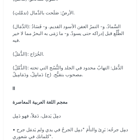
(تدمَّلتِ) الأرضُ: صَلَحت بالدَّمال.
(الدَّمَال): السَّمادُ. و- التمرُ العفن الأسود القديم. و- فَسَادُ
الطَّلْع قبل إدراكه حتى يسودّ. و- ما رَمَى به البحرُ مما لا خير
فيه.
(الدُّمَلُ): الخُرَاج.
(الدُّمَّلُ): الدُّمَل: التهابٌ محدود في الجلد والنُّسُج التي تحته
مصحوب بتقيُّح. (ج) دَمامِلُ، ودَمَامِيلُ.
II
معجم اللغة العربية المعاصرة
دمِلَ يَدمَل، دَمَلاً، فهو دَمِل
• دمِل جرحُه: بَرِئ والتأَمَ "دمِل الجرحُ في يدي ولم يَدمَل جرح
كلماتك في شعوري".