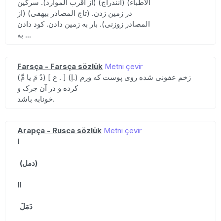
الاطباء) (آنندراج) (از اقرب الموارد). سرگین
در زمین زدن. (تاج المصادر بیهقی) (از
المصادر زوزنی). بار به زمین دادن. کود دادن
به ...
Farsça - Farsça sözlük
Metni çevir
(دُ مَ یا مَّ) [ ع . ] (اِ.) زخم عفونی شده روی پوست که ورم
کرده و در آن چرک و
خونابه باشد.
Arapça - Rusca sözlük
Metni çevir
I
(دمل)
II
دَمَلَ