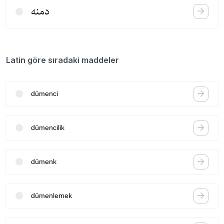
دمنه
Latin göre sıradaki maddeler
dümenci
dümencilik
dümenk
dümenlemek