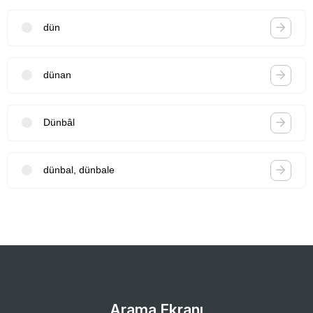
dün
dünan
Dünbâl
dünbal, dünbale
Arama Ekranı