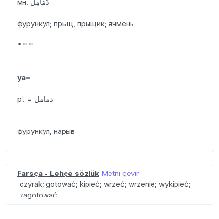
мн. دَمَامِلٌ
фурункул; прыщ, прыщик; ячмень
* * *
уа=
pl. = دمامل
фурункул; нарыв
Farsça - Lehçe sözlük
Metni çevir
czyrak; gotować; kipieć; wrzeć; wrzenie; wykipieć;
zagotować