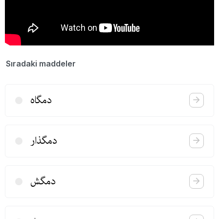
Sıradaki maddeler
دمگاه
دمگذار
دمگش