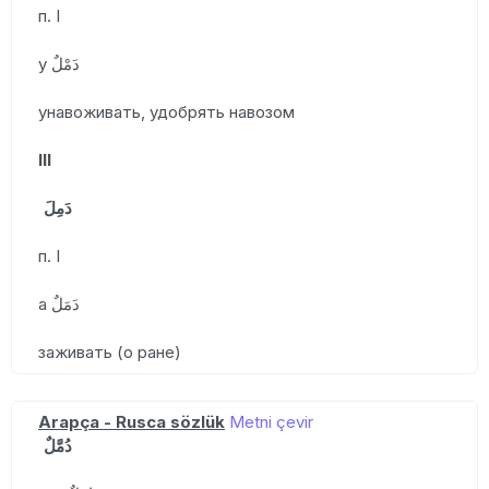
п. I
у دَمْلٌ
унавоживать, удобрять навозом
III
دَمِلَ
п. I
а دَمَلٌ
заживать (о ране)
Arapça - Rusca sözlük
Metni çevir
دُمَّلٌ