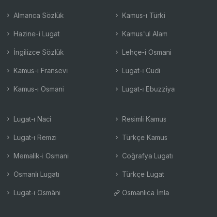
Almanca Sözlük
Kamus-ı Türki
Hazine-i Lugat
Kamus'ul Alam
İngilizce Sözlük
Lehçe-i Osmani
Kamus-ı Fransevi
Lugat-ı Cudi
Kamus-ı Osmani
Lugat-ı Ebuzziya
Lugat-ı Naci
Resimli Kamus
Lugat-ı Remzi
Türkçe Kamus
Memalik-i Osmani
Coğrafya Lugatı
Osmanlı Lugatı
Türkçe Lugat
Lugat-ı Osmâni
Osmanlıca İmla