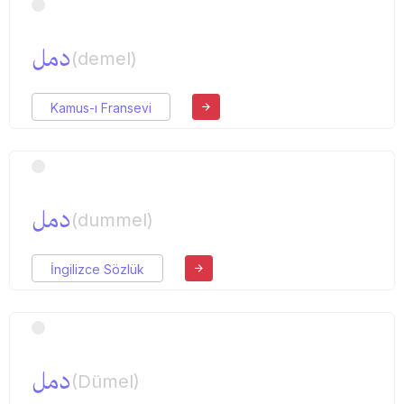
دمل
(demel)
Kamus-ı Fransevi
دمل
(dummel)
İngilizce Sözlük
دمل
(Dümel)