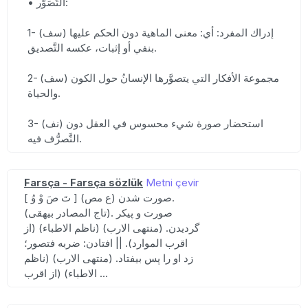
• التَّصَوُّر:
1- (سف) إدراك المفرد: أي: معنى الماهية دون الحكم عليها
بنفي أو إثبات، عكسه التَّصديق.
2- (سف) مجموعة الأفكار التي يتصوَّرها الإنسانُ حول الكون
والحياة.
3- (نف) استحضار صورة شيء محسوس في العقل دون
التَّصرُّف فيه.
Farsça - Farsça sözlük
Metni çevir
[ تَ صَ وْ وُ ] (ع مص) صورت شدن.
(تاج المصادر بیهقی). صورت و پیکر
گردیدن. (منتهی الارب) (ناظم الاطباء) (از
اقرب الموارد). || افتادن: ضربه فتصور؛
زد او را پس بیفتاد. (منتهی الارب) (ناظم
الاطباء) (از اقرب ...