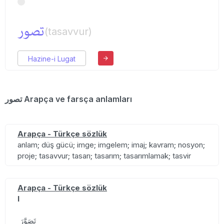
تصور
(tasavvur)
Hazine-i Lugat
تصور Arapça ve farsça anlamları
Arapça - Türkçe sözlük
anlam; düş gücü; imge; imgelem; imaj; kavram; nosyon;
proje; tasavvur; tasarı; tasarım; tasarımlamak; tasvir
Arapça - Türkçe sözlük
I
تَصَوَّرَ