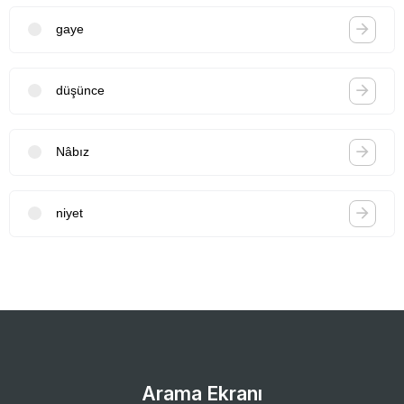
gaye
düşünce
Nâbız
niyet
Arama Ekranı