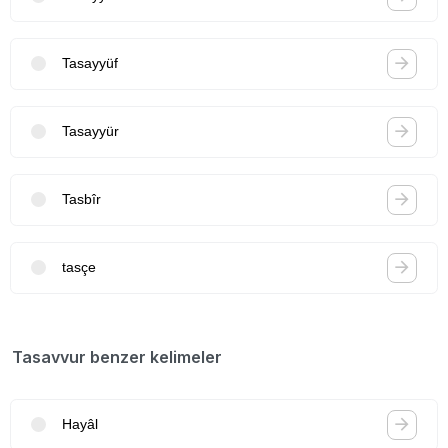
Tasayyüf
Tasayyür
Tasbîr
tasçe
Tasavvur benzer kelimeler
Hayâl