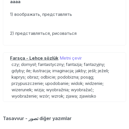
аааа
1) воображать, представлять
2) представляться, рисоваться
Farsça - Lehçe sözlük
Metni çevir
czy; domysł; fantastyczny; fantazja; fantazyjny;
gdyby; ile; ilustracja; imaginacja; jakby; jeśli; jeżeli;
kaprys; obraz; odbicie; podobizna; posąg;
przypuszczenie; upodobanie; widok; widzenie;
wizerunek; wizja; wyobraźnia; wyobrażać;
wyobrażenie; wzór; wzrok; zjawa; zjawisko
Tasavvur - تصور diğer yazımlar