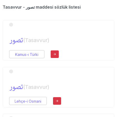
Tasavvur - تصور maddesi sözlük listesi
تصور
(Tasavvur)
Kamus-ı Türki
تصور
(Tasavvur)
Lehçe-i Osmani