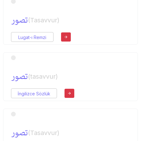
تصور
(Tasavvur)
Lugat-ı Remzi
تصور
(tasavvur)
İngilizce Sözlük
تصور
(Tasavvur)