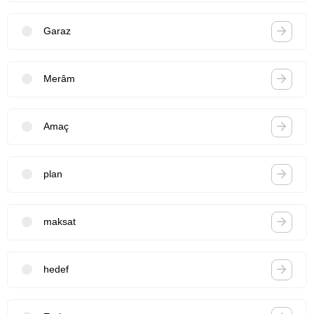
Garaz
Merâm
Amaç
plan
maksat
hedef