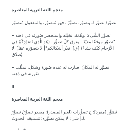
معجم اللغة العربية المعاصرة
تصوَّرَ/ تصوَّرَ لـ يتصوَّر، تصوُّرًا، فهو مُتصوِّر، والمفعول مُتصوَّر
• تصوَّر الشَّيءَ: توهّمَهُ، تخيَّله واستحضر صُورتَه في ذهنه
"تصوَّر موقفًا معيّنًا- يفوق كلّ تصوُّر- {هُوَ الَّذِي تَصَوَّرَكُمْ فِي
الأَرْحَامِ كَيْفَ يَشَاءُ} [ق]: قدَّر أشكالكم"| لا يتَصوّره عقلٌ: لا
يُصَدّق.
• تصوَّر له المكانُ: صارت له عنده صُورة وشكل، تمثَّلت
صُورته في ذهنه.
II
معجم اللغة العربية المعاصرة
تَصَوُّر [مفرد]: ج تصوُّرات (لغير المصدر): مصدر تصوَّرَ/ تصوَّرَ
لـ| شيء لا يمكن تصوُّره: مُستبعَد الحدوث.