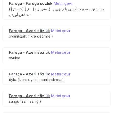
Farsça - Farsça sözlük
Metni çevir
(تَ صَ وُّ) [ ع . ] (مص ل .) پنداشتن ، صورت کسی یا چیزی را
به ذهن آوردن .
Farsça - Azeri sözlük
Metni çevir
oyanı(izah: fikrə gətirmə.)
Farsça - Azeri sözlük
Metni çevir
oyulqa
Farsça - Azeri sözlük
Metni çevir
öykə(izah: xiyalda canlandırma.)
Farsça - Azeri sözlük
Metni çevir
sanğu(izah: sanığ.)