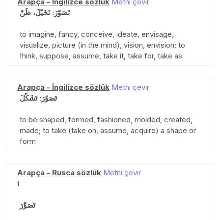
Arapça - İngilizce sözlük
Metni çevir
تَصَوّرَ: تَخَيّلَ، ظَنّ
to imagine, fancy, conceive, ideate, envisage,
visualize, picture (in the mind), vision, envision; to
think, suppose, assume, take it, take for, take as
Arapça - İngilizce sözlük
Metni çevir
تَصَوّرَ: تَشَكّلَ
to be shaped, formed, fashioned, molded, created,
made; to take (take on, assume, acquire) a shape or
form
Arapça - Rusca sözlük
Metni çevir
I
تَصَوَّرَ