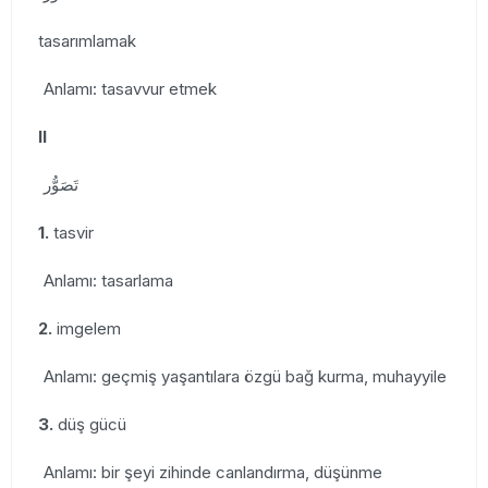
tasarımlamak
Anlamı: tasavvur etmek
II
تَصَوُّر
1.
tasvir
Anlamı: tasarlama
2.
imgelem
Anlamı: geçmiş yaşantılara özgü bağ kurma, muhayyile
3.
düş gücü
Anlamı: bir şeyi zihinde canlandırma, düşünme