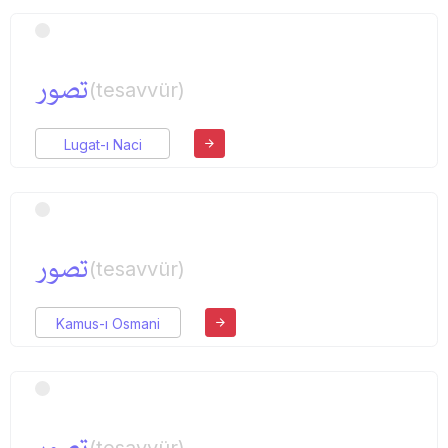
تصور
(tesavvür)
Lugat-ı Naci
تصور
(tesavvür)
Kamus-ı Osmani