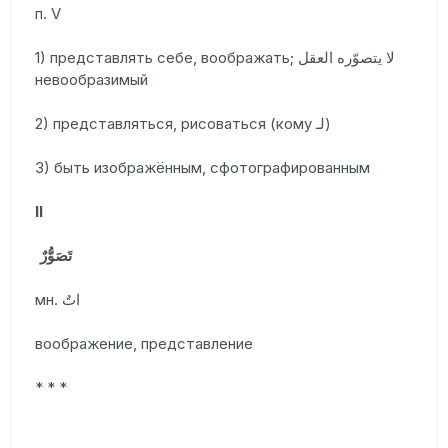
п. V
1) представлять себе, воображать; لا يتصوّره العقل
невообразимый
2) представляться, рисоваться (кому لـ)
3) быть изображённым, сфотографированным
II
تَصَوُّرٌ
мн. اتٌ
воображение, представление
* * *