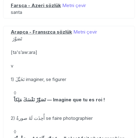
Farsça - Azeri sözlük
Metni çevir
santa
Arapça - Fransızca sözlük
Metni çevir
تََصَوَّرَ
[ta'sʼawːara]
v
1) تَخَيَّلَ imaginer, se figurer
◊
تَصَوَّرْ نَفْسَكَ مَلِكاً — Imagine que tu es roi !
2) أُخِذَت لَهُ صورةٌ se faire photographier
◊