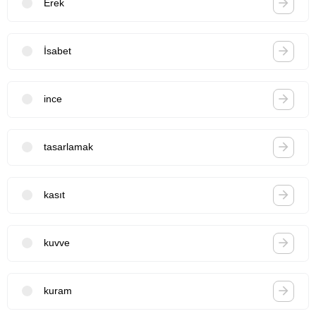
Erek
İsabet
ince
tasarlamak
kasıt
kuvve
kuram