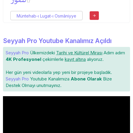
Müntehab-ı Lugat-ı Osmâniyye
Seyyah Pro Youtube Kanalımız Açıldı
Seyyah Pro
Ülkemizdeki
Tarihi ve Kültürel Mirası
Adım adım
4K Profesyonel
çekimlerle
kayıt altına
alıyoruz.
Her gün yeni videolarla yep yeni bir projeye başladık.
Seyyah Pro
Youtube Kanalımıza
Abone Olarak
Bize
Destek Olmayı unutmayınız.