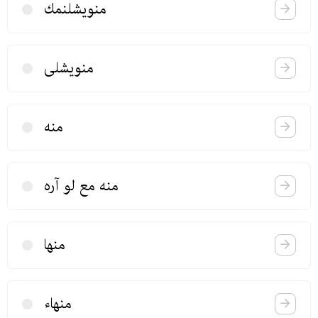
منویشلنمك
منویشلی
منه
منه مع لو آره
منها
منهاء