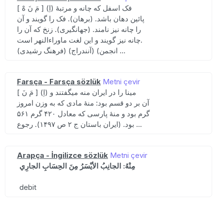
[ مَ نَ هْ ] (اِ) فک اسفل که چانه و مرتبهٔ
پائین دهان باشد. (برهان). فک را گویند و آن
را چانه نیز نامند. (جهانگیری). زنخ که آن را
چانه نیز گویند و این لغت ماوراءالنهر است.
(فرهنگ رشیدی) (آنندراج) (انجمن ...
Farsça - Farsça sözlük
Metni çevir
[ مَ نَ ] (اِ) مینا را در ایران منه میگفتند و
آن بر دو قسم بود: منهٔ مادی که به وزن امروز
۵۶۱ گرم بود و منهٔ پارسی که معادل ۴۲۰ گرم
بود. (ایران باستان ج ۲ ص ۱۴۹۷). رجوع ...
Arapça - İngilizce sözlük
Metni çevir
مِنْهُ: الجانِبُ الأيْسَرُ مِنَ الحِسَابِ الجارِي
debit