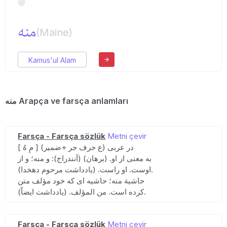
منه
(Maine)
Kamus'ul Alam
منه Arapça ve farsça anlamları
Farsça - Farsça sözlük
Metni çevir
[ مِ هُ ] (ع حرف جر +ضمیر) در عربی
به معنی از او. (برهان) (آنندراج): و منه؛ و از
اوست. او راست. (یادداشت مرحوم دهخدا).
حاشیة منه؛ حاشیه ای که خود مؤلف متن
کرده است. من المؤلف. (یادداشت ایضاً).
Farsça - Farsça sözlük
Metni çevir