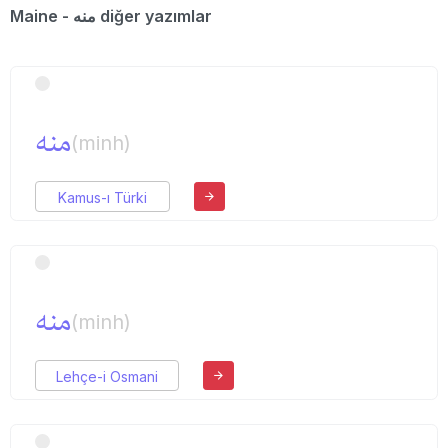
Maine - منه diğer yazımlar
منه
(minh)
Kamus-ı Türki
منه
(minh)
Lehçe-i Osmani