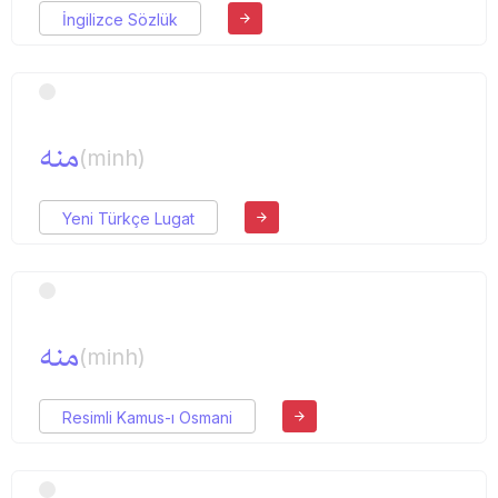
İngilizce Sözlük
منه
(minh)
Yeni Türkçe Lugat
منه
(minh)
Resimli Kamus-ı Osmani