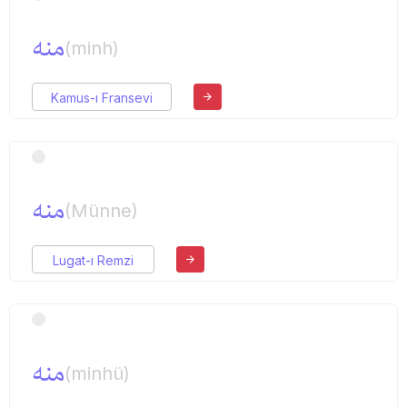
منه
(minh)
Kamus-ı Fransevi
منه
(Münne)
Lugat-ı Remzi
منه
(minhü)