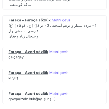
که غو بمعنی ...
Farsça - Farsça sözlük
Metni çevir
(غُ) [ ع . غوغاء ] (اِ.) 1 - مردم بسیار و درهم آمیخته . 2 - در
فارسی به معنی جار
و جنجال زیاد و فغان .
Farsça - Azeri sözlük
Metni çevir
çalçağay
Farsça - Azeri sözlük
Metni çevir
küyüş
Farsça - Azeri sözlük
Metni çevir
qovqa(izah: bulağay. şuriş...)