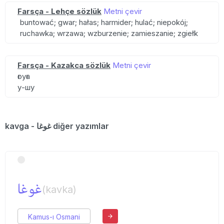
Farsça - Lehçe sözlük
Metni çevir
buntować; gwar; hałas; harmider; hulać; niepokój;
ruchawka; wrzawa; wzburzenie; zamieszanie; zgiełk
Farsça - Kazakca sözlük
Metni çevir
ғоуға
у-шу
kavga - غوغا diğer yazımlar
غوغا
(kavka)
Kamus-ı Osmani