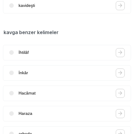
kavideşti
kavga benzer kelimeler
İhtilâf
İnkâr
Hacâmat
Haraza
arbede