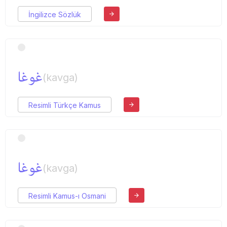
İngilizce Sözlük
غوغا
(kavga)
Resimli Türkçe Kamus
غوغا
(kavga)
Resimli Kamus-ı Osmani