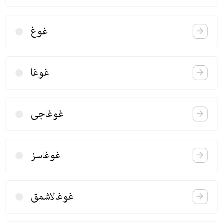
غوغ
غوغا
غوغاجی
غوغاسز
غوغالاشمق