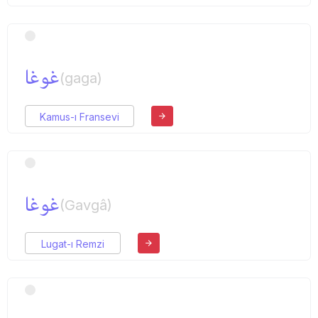
غوغا
(gaga)
Kamus-ı Fransevi
غوغا
(Gavgâ)
Lugat-ı Remzi