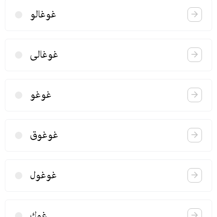
غوغالو
غوغالی
غوغو
غوغوق
غوغول
غوك