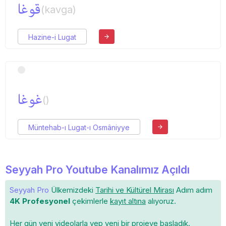
قوغا
(kavga)
Hazine-i Lugat
غوغا
()
Müntehab-ı Lugat-ı Osmâniyye
Seyyah Pro Youtube Kanalımız Açıldı
Seyyah Pro
Ülkemizdeki
Tarihi ve Kültürel Mirası
Adım adım
4K Profesyonel
çekimlerle
kayıt altına
alıyoruz.
Her gün yeni videolarla yep yeni bir projeye başladık.