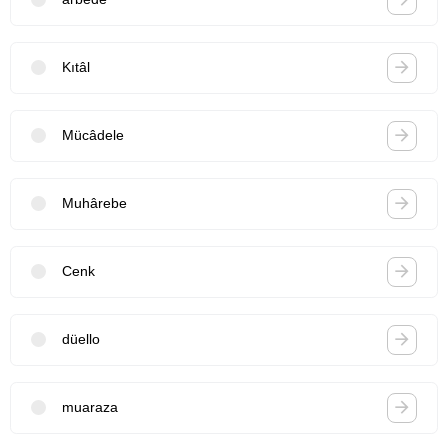
Kıtâl
Mücâdele
Muhârebe
Cenk
düello
muaraza