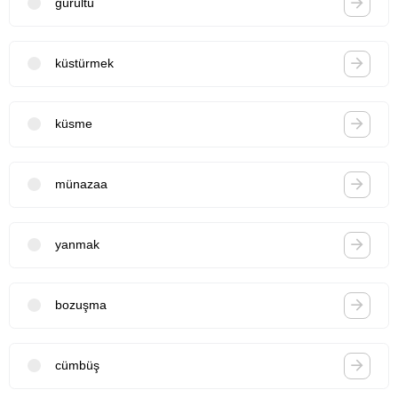
gürültü
küstürmek
küsme
münazaa
yanmak
bozuşma
cümbüş