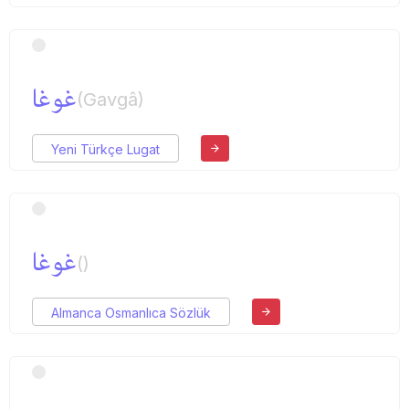
غوغا
(Gavgâ)
Yeni Türkçe Lugat
غوغا
()
Almanca Osmanlıca Sözlük