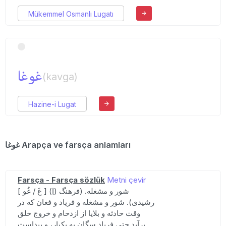
Mükemmel Osmanlı Lugatı
غوغا
(kavga)
Hazine-i Lugat
غوغا Arapça ve farsça anlamları
Farsça - Farsça sözlük
Metni çevir
[ غَ / غُو ] (اِ) شور و مشغله. (فرهنگ
رشیدی). شور و مشغله و فریاد و فغان که در
وقت حادثه و بلایا از ازدحام و خروج خلق
برآید حتی فریاد سگان به یکبار، و پیداست