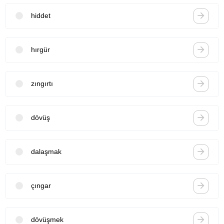
hiddet
hırgür
zıngırtı
dövüş
dalaşmak
çıngar
dövüşmek