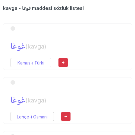
kavga - غوغا maddesi sözlük listesi
غوغا
(kavga)
Kamus-ı Türki
غوغا
(kavga)
Lehçe-i Osmani