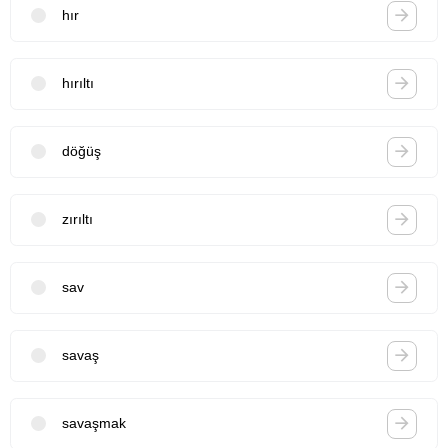
hır
hırıltı
döğüş
zırıltı
sav
savaş
savaşmak