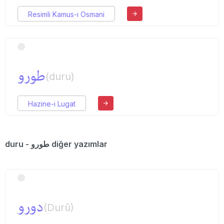
Resimli Kamus-ı Osmani
طورو
(duru)
Hazine-i Lugat
duru - طورو diğer yazımlar
دورو
(Durû)