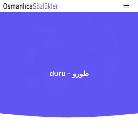
duru - طورو