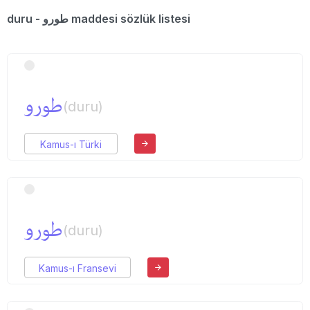
duru - طورو maddesi sözlük listesi
طورو
(duru)
Kamus-ı Türki
طورو
(duru)
Kamus-ı Fransevi