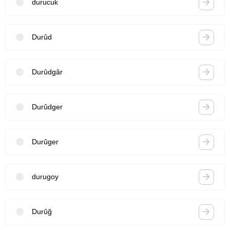
durucuk
Durûd
Durûdgâr
Durûdger
Durûger
durugoy
Durûğ