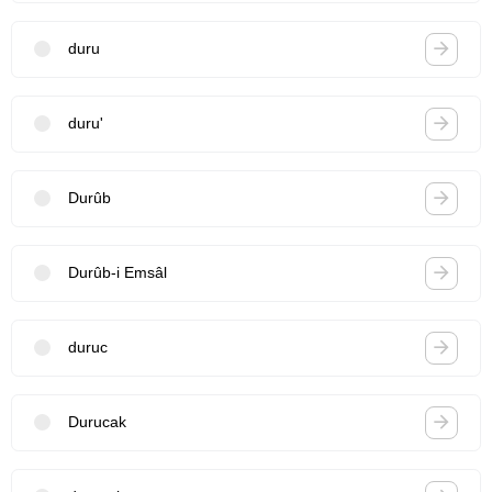
duru
duru'
Durûb
Durûb-i Emsâl
duruc
Durucak