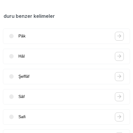
duru benzer kelimeler
Pâk
Hâl
Şeffâf
Sâf
Safi