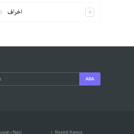
اخراف
ugat-ı Naci
Resimli Kamus