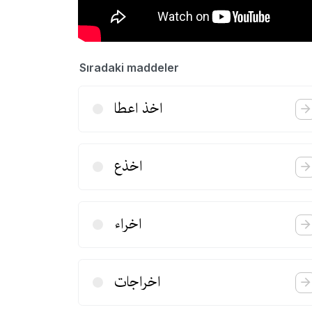
Sıradaki maddeler
اخذ اعطا
اخذع
اخراء
اخراجات