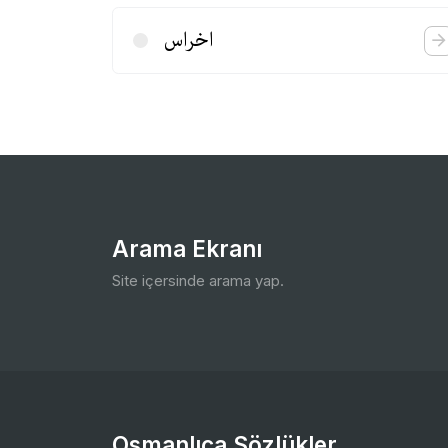
اخراس
Arama Ekranı
Site içersinde arama yap.
Osmanlıca Sözlükler