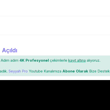
 Açıldı
Adım adım
4K Profesyonel
çekimlerle
kayıt altına
alıyoruz.
ladık.
Seyyah Pro
Youtube Kanalımıza
Abone Olarak
Bize Destek 