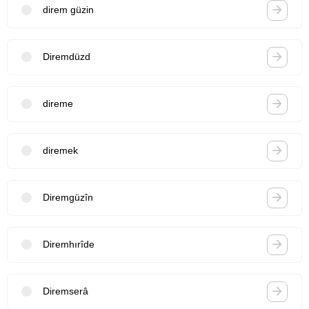
direm güzin
Diremdüzd
direme
diremek
Diremgüzîn
Diremhırîde
Diremserâ