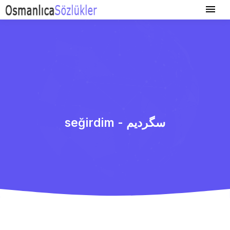
seğirdim - سگردیم