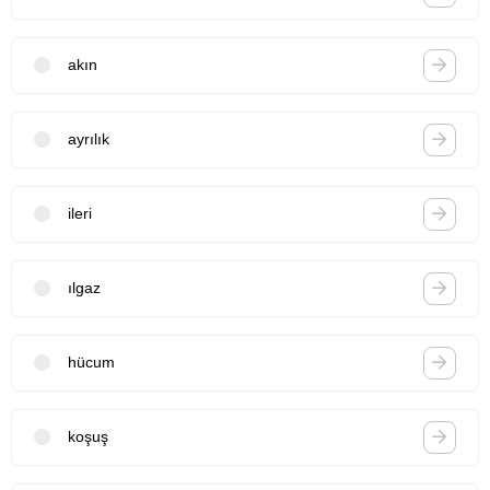
akın
ayrılık
ileri
ılgaz
hücum
koşuş