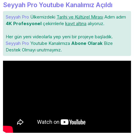
Seyyah Pro Youtube Kanalımız Açıldı
Seyyah Pro
Ülkemizdeki
Tarihi ve Kültürel Mirası
Adım adım
4K Profesyonel
çekimlerle
kayıt altına
alıyoruz.
Her gün yeni videolarla yep yeni bir projeye başladık.
Seyyah Pro
Youtube Kanalımıza
Abone Olarak
Bize
Destek Olmayı unutmayınız.