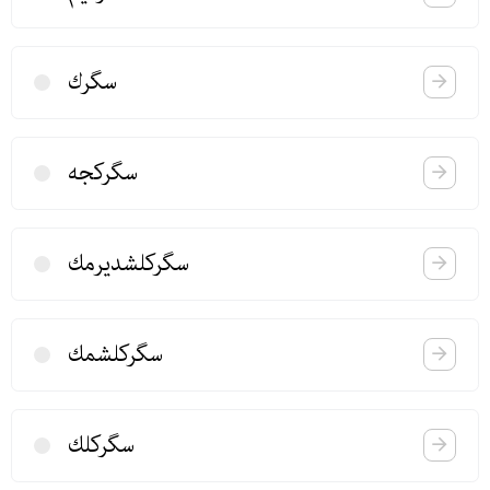
سگرك
سگركجه
سگركلشدیرمك
سگركلشمك
سگركلك