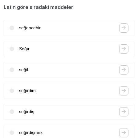
Latin göre sıradaki maddeler
seğencebin
Seğır
seğil
seğirdim
seğirdiş
seğirdişmek