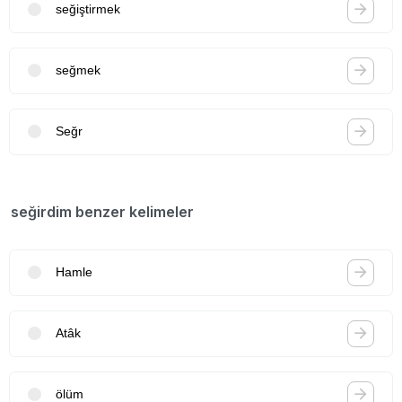
seğiştirmek
seğmek
Seğr
seğirdim benzer kelimeler
Hamle
Atâk
ölüm