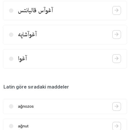
آغوآس قالیانتس
آغوآشاپه
آغوا
Latin göre sıradaki maddeler
ağnozos
ağnut