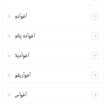
آغوآدو
آغوآده پاۀ‌و
آغوآدیلا
آغوآریقو
آغوآس