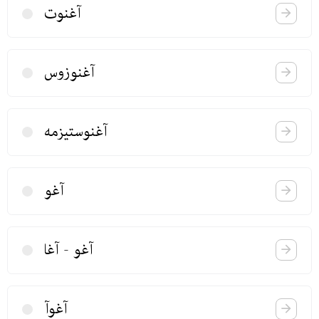
آغنوت
آغنوزوس
آغنوستیزمه
آغو
آغو - آغا
آغوآ