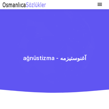
ağnüstizma - آغنوستیزمه