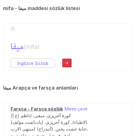
mifa - میفا maddesi sözlük listesi
میفا
(mifa)
İngilizce Sözlük
میفا Arapça ve farsça anlamları
Farsça - Farsça sözlük
Metni çevir
(ع اِ) کورهٔ آجرپزی. میفی. (ناظم
الاطباء). کورهٔ آجرپزی. (یادداشت مؤلف).
خانهٔ خشت پختن. (آنندراج) (منتهی الارب،
مادهٔ وف ی). رجوع به میفاة شود.