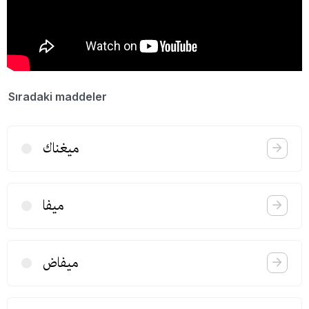
Sıradaki maddeler
میغناك
میفا
میفاض