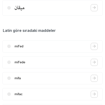
میقان
Latin göre sıradaki maddeler
mif'ed
mif'ede
mifa
mifac