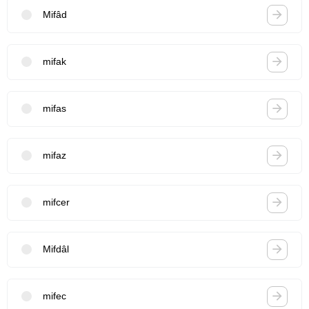
Mifâd
mifak
mifas
mifaz
mifcer
Mifdâl
mifec