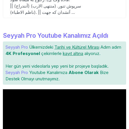
|| سرپوش تنور. (منتهی الارب) (آنندراج)
(ناظم الاطباء). || آتشدان که جهت ...
Seyyah Pro Youtube Kanalımız Açıldı
Seyyah Pro
Ülkemizdeki
Tarihi ve Kültürel Mirası
Adım adım
4K Profesyonel
çekimlerle
kayıt altına
alıyoruz.
Her gün yeni videolarla yep yeni bir projeye başladık.
Seyyah Pro
Youtube Kanalımıza
Abone Olarak
Bize
Destek Olmayı unutmayınız.