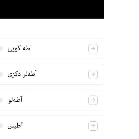
آطه كویی
آطه‌لر دكزی
آطه‌لو
آطیس