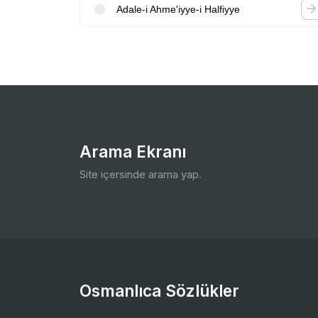
Adale-i Ahme'iyye-i Halfiyye
Arama Ekranı
Site içersinde arama yap.
Osmanlıca Sözlükler