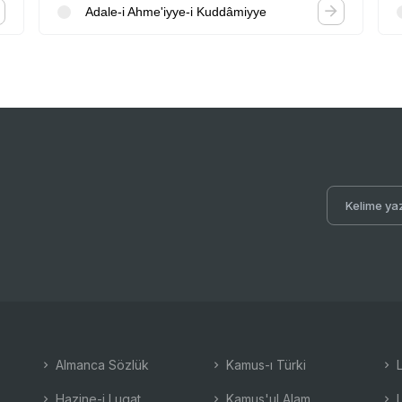
Adale-i Ahme'iyye-i Kuddâmiyye
Almanca Sözlük
Kamus-ı Türki
L
Hazine-i Lugat
Kamus'ul Alam
L