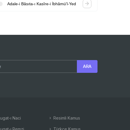
Adale-i Bâsıta-ı Kasîre-i İbhâmü'l-Yed
ugat-ı Naci
Resimli Kamus
ugat-ı Remzi
Türkçe Kamus