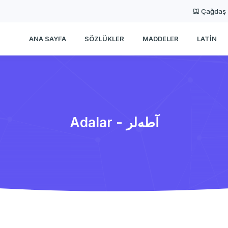
Çağdaş
ANA SAYFA
SÖZLÜKLER
MADDELER
LATIN
Adalar - آطه‌لر