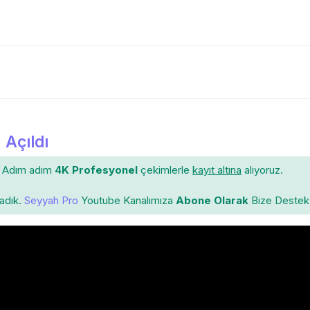
 Açıldı
Adım adım
4K Profesyonel
çekimlerle
kayıt altına
alıyoruz.
ladık.
Seyyah Pro
Youtube Kanalımıza
Abone Olarak
Bize Destek 