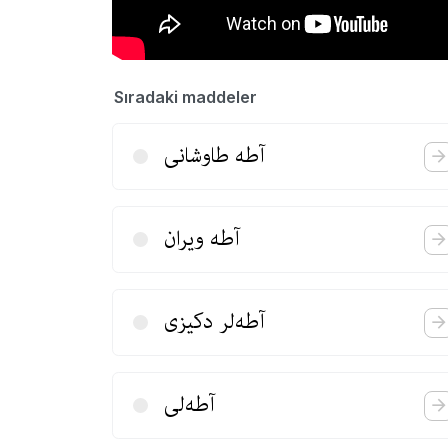
Sıradaki maddeler
آطه طاوشانی
آطه ویران
آطه‌لر دكیزی
آطه‌لی