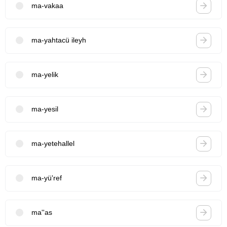
ma-vakaa
ma-yahtacü ileyh
ma-yelik
ma-yesil
ma-yetehallel
ma-yü'ref
ma''as