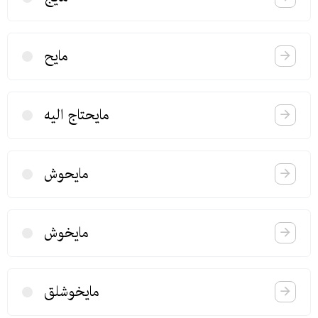
مایح
مایحتاج الیه
مایحوش
مایخوش
مایخوشلق