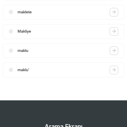
maklete
Makliye
maklu
maklu'
Arama Ekranı