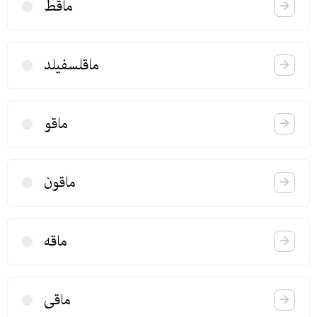
ماقط
ماقلسفیلد
ماقو
ماقون
ماقه
ماقی