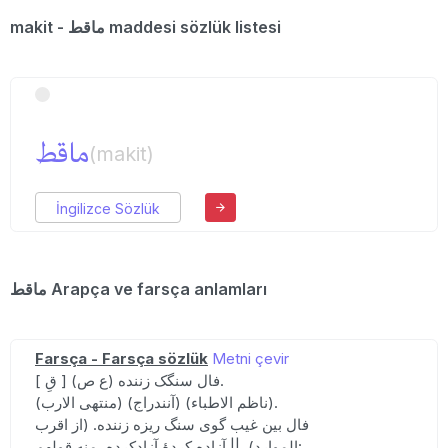
makit - ماقط maddesi sözlük listesi
ماقط
(makit)
İngilizce Sözlük
ماقط Arapça ve farsça anlamları
Farsça - Farsça sözlük
Metni çevir
[ قِ ] (ع ص) فال سنگک زننده.
(منتهی الارب) (آنندراج) (ناظم الاطباء).
فال بین غیب گوی سنگ ریزه زننده. (از اقرب
الموارد). || آزاده کردهٔ آزادکرده، منه قولهم: