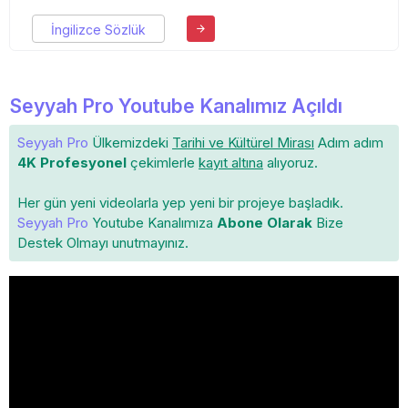
İngilizce Sözlük
Seyyah Pro Youtube Kanalımız Açıldı
Seyyah Pro
Ülkemizdeki
Tarihi ve Kültürel Mirası
Adım adım
4K Profesyonel
çekimlerle
kayıt altına
alıyoruz.
Her gün yeni videolarla yep yeni bir projeye başladık.
Seyyah Pro
Youtube Kanalımıza
Abone Olarak
Bize
Destek Olmayı unutmayınız.