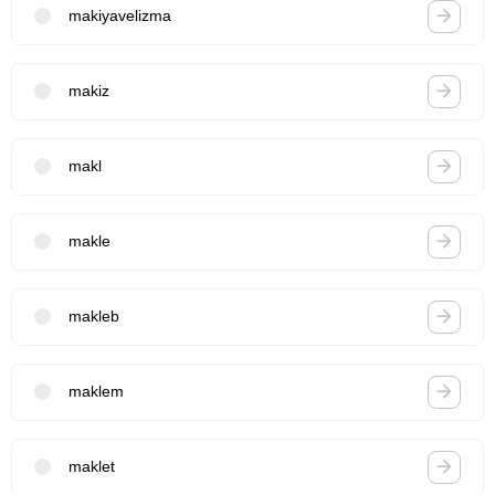
makiyavelizma
makiz
makl
makle
makleb
maklem
maklet