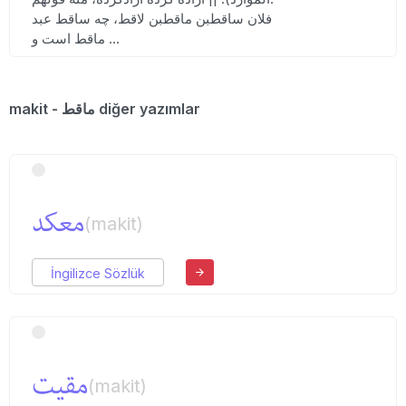
فلان ساقطبن ماقطبن لاقط، چه ساقط عبد
ماقط است و ...
makit - ماقط diğer yazımlar
معكد
(makit)
İngilizce Sözlük
مقیت
(makit)