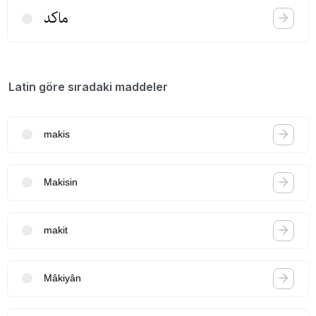
ماكد
Latin göre sıradaki maddeler
makis
Makisin
makit
Mâkiyân