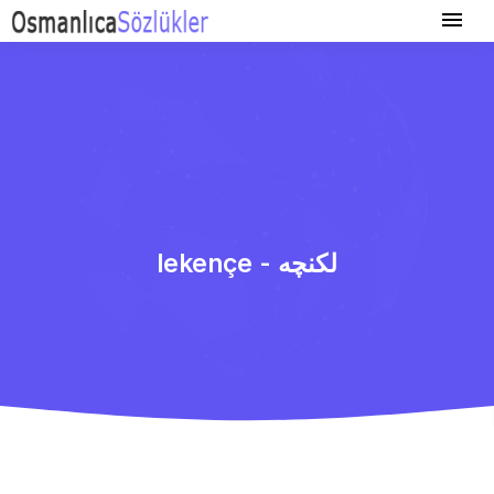
lekençe - لكنچه