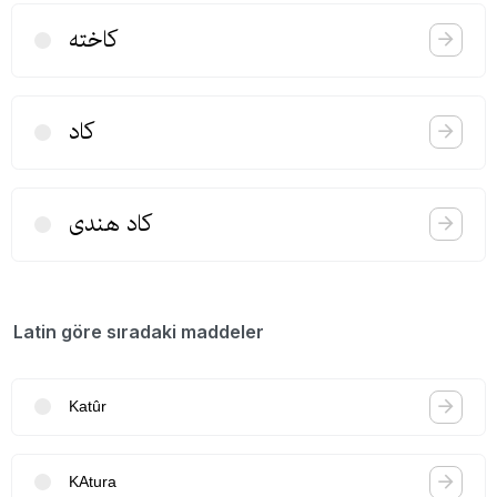
كاخته
كاد
كاد هندی
Latin göre sıradaki maddeler
Katûr
KAtura