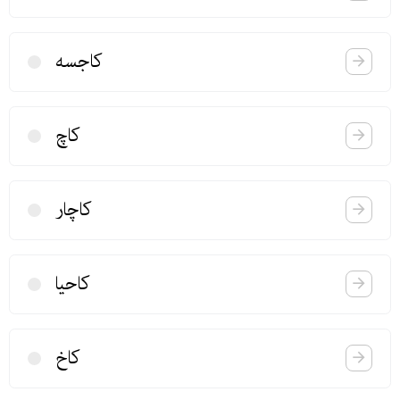
كاجسه
كاچ
كاچار
كاحیا
كاخ