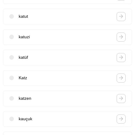
katut
katuzi
katüf
Katz
katzen
kauçuk