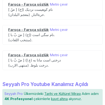
Farsça - Farsça sözlük
Metni çevir
[ ضُ ] (اِخ) نام کوهیست نزدیک
حرةالنار. (معجم البلدان).
Farsça - Farsça sözlük
Metni çevir
[ ضَ بْ با ] (اِخ) نام سگی است.
(منتخب اللغات).
Farsça - Farsça sözlük
Metni çevir
[ ضُ بْ با ] (ع اِ) درختی است مانا به
درخت بلوط. (منتهی الارب).
Seyyah Pro Youtube Kanalımız Açıldı
Seyyah Pro
Ülkemizdeki
Tarihi ve Kültürel Mirası
Adım adım
4K Profesyonel
çekimlerle
kayıt altına
alıyoruz.