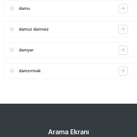
damu
damuz damvez
damyar
damzırmak
Arama Ekranı