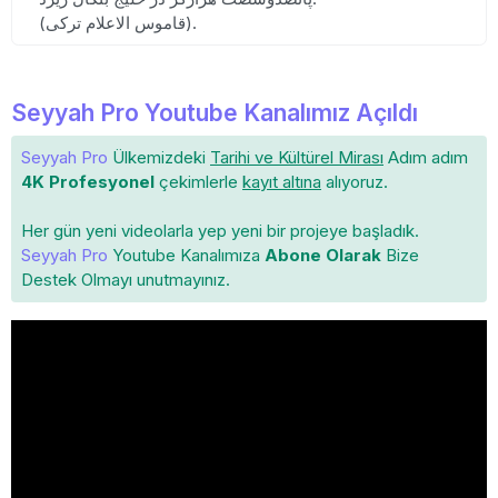
(قاموس الاعلام ترکی).
Seyyah Pro Youtube Kanalımız Açıldı
Seyyah Pro
Ülkemizdeki
Tarihi ve Kültürel Mirası
Adım adım
4K Profesyonel
çekimlerle
kayıt altına
alıyoruz.
Her gün yeni videolarla yep yeni bir projeye başladık.
Seyyah Pro
Youtube Kanalımıza
Abone Olarak
Bize
Destek Olmayı unutmayınız.