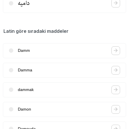
دامیه
Latin göre sıradaki maddeler
Damm
Damma
dammak
Damon
Damouda