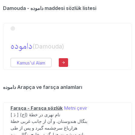
Damouda - داموده maddesi sözlük listesi
داموده
(Damouda)
Kamus'ul Alam
داموده Arapça ve farsça anlamları
Farsça - Farsça sözlük
Metni çevir
[ دَ ] (اِخ) نام نهری در خطهٔ
بنگال هندوستان. و آن از جانب غربی خطهٔ
هزارباغ سرچشمه گیرد و پس از طی
پانصدوشصت هزارگز در خلیج بنگال ریزد.