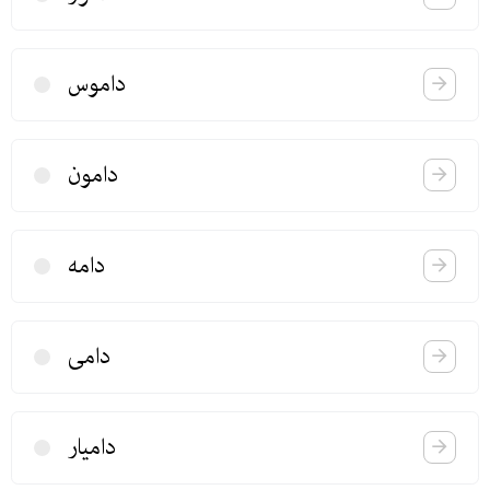
داموس
دامون
دامه
دامی
دامیار