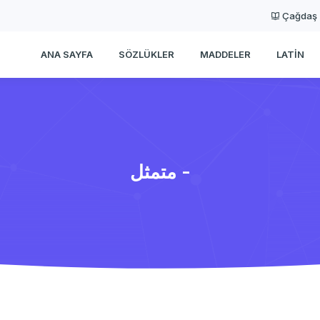
Çağdaş
ANA SAYFA
SÖZLÜKLER
MADDELER
LATIN
متمثل -