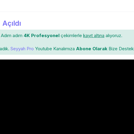
 Açıldı
Adım adım
4K Profesyonel
çekimlerle
kayıt altına
alıyoruz.
ladık.
Seyyah Pro
Youtube Kanalımıza
Abone Olarak
Bize Destek 