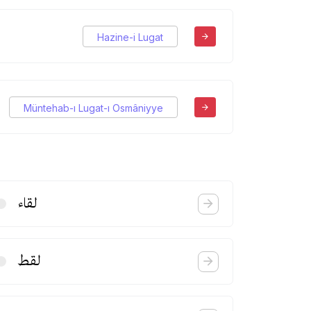
Hazine-i Lugat
Müntehab-ı Lugat-ı Osmâniyye
لقاء
لقط