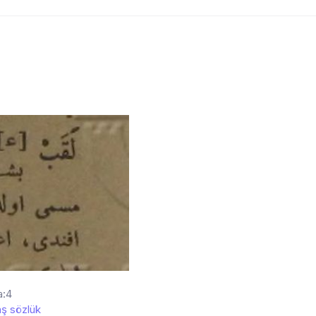
a:4
ş sözlük