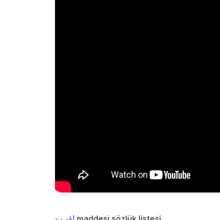
- لقب
maddesi sözlük listesi