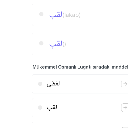
لقب
(lakap)
لقب
()
Mükemmel Osmanlı Lugatı sıradaki madde
لفظی
لقب