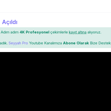
 Açıldı
Adım adım
4K Profesyonel
çekimlerle
kayıt altına
alıyoruz.
ladık.
Seyyah Pro
Youtube Kanalımıza
Abone Olarak
Bize Destek 