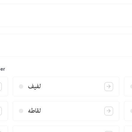
ler
لفیف
لقاطه