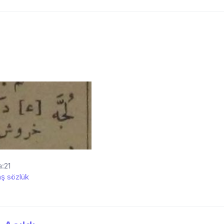
:21
ş sözlük