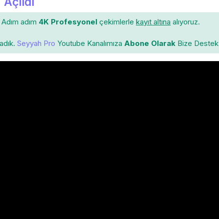
 Açıldı
Adım adım
4K Profesyonel
çekimlerle
kayıt altına
alıyoruz.
ladık.
Seyyah Pro
Youtube Kanalımıza
Abone Olarak
Bize Destek 