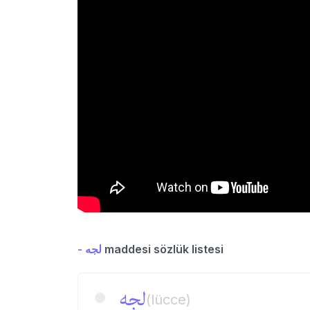
- لجه
maddesi sözlük listesi
لجه
(lücce)