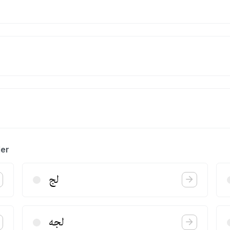
ler
لج
لجه