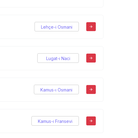
Lehçe-i Osmani
Lugat-ı Naci
Kamus-ı Osmani
Kamus-ı Fransevi