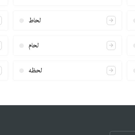
لحاط
لحام
لحظه