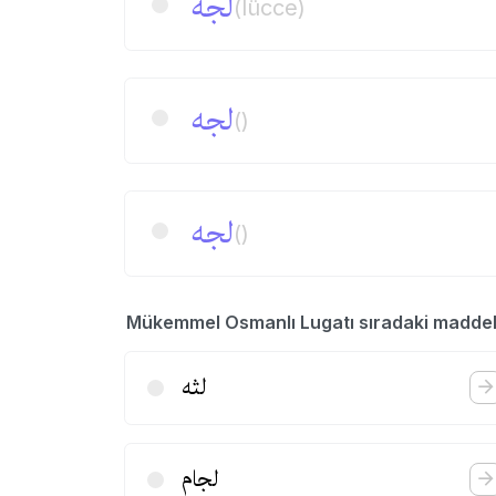
لجه
(lücce)
لجه
()
لجه
()
Mükemmel Osmanlı Lugatı sıradaki madde
لثه
لجام