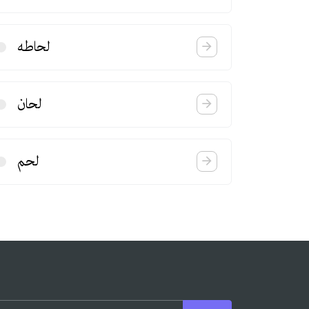
لحاطه
لحان
لحم