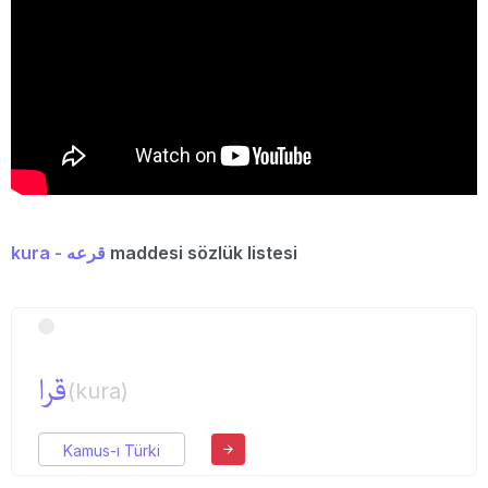
kura - قرعه
maddesi sözlük listesi
قرا
(kura)
Kamus-ı Türki