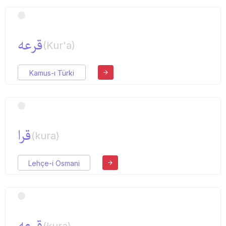
قرعه
(Kur'a)
Kamus-ı Türki
قرا
(kura)
Lehçe-i Osmani