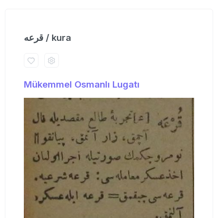
قرعه / kura
Mükemmel Osmanlı Lugatı