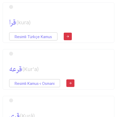
قرا
(kura)
Resimli Türkçe Kamus
قرعه
(Kur'a)
Resimli Kamus-ı Osmani
قری
(Kurâ)