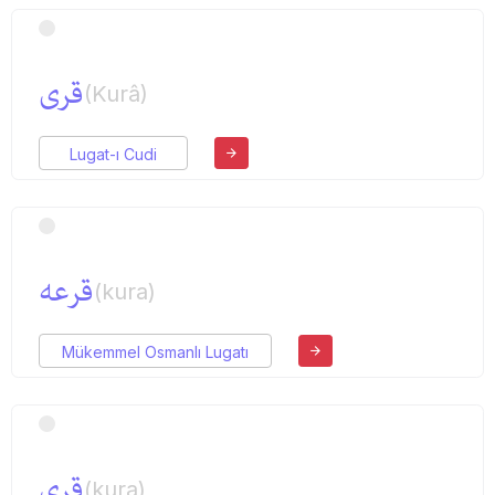
قری
(Kurâ)
Lugat-ı Cudi
قرعه
(kura)
Mükemmel Osmanlı Lugatı
قری
(kura)