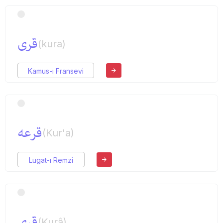
قری
(kura)
Kamus-ı Fransevi
قرعه
(Kur'a)
Lugat-ı Remzi
قری
(Kurâ)