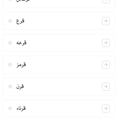
قرع
قرعه
قرمز
قرن
قرناء