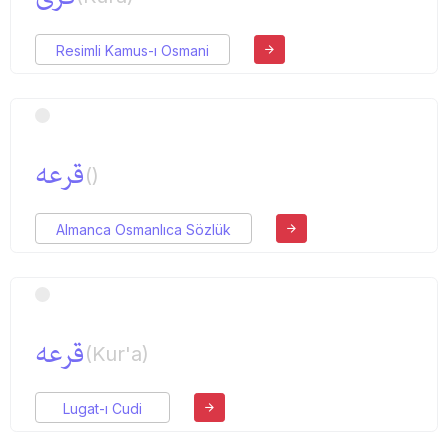
Resimli Kamus-ı Osmani
قرعه
()
Almanca Osmanlıca Sözlük
قرعه
(Kur'a)
Lugat-ı Cudi