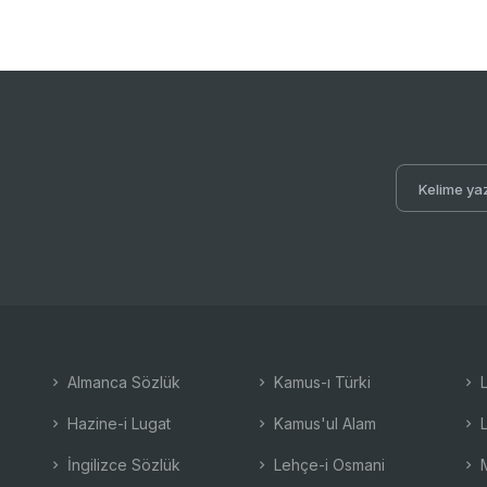
Almanca Sözlük
Kamus-ı Türki
L
Hazine-i Lugat
Kamus'ul Alam
L
İngilizce Sözlük
Lehçe-i Osmani
M