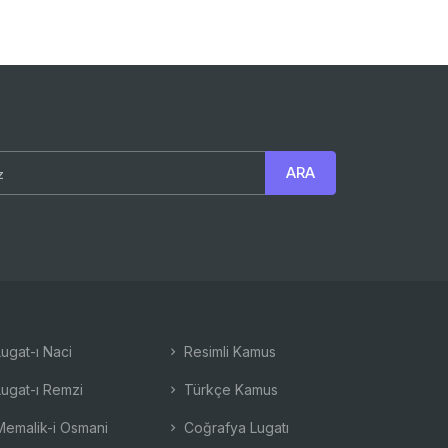
ugat-ı Naci
Resimli Kamus
ugat-ı Remzi
Türkçe Kamus
emalik-i Osmani
Coğrafya Lugatı