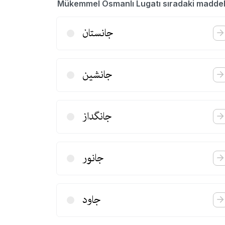
Mükemmel Osmanlı Lugatı sıradaki madde
جانستان
جانشین
جانگداز
جانور
جاود