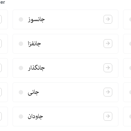
ler
جانسوز
جانفزا
جانگذار
جانی
جاودان