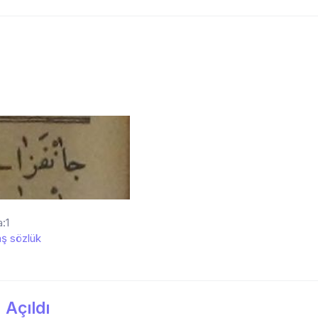
:1
ş sözlük
 Açıldı