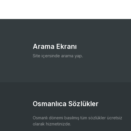
Arama Ekranı
Site içersinde arama yap.
Osmanlıca Sözlükler
Osmanlı dönemi basılmış tüm sözlükler ücretsiz
olarak hizmetinizde.