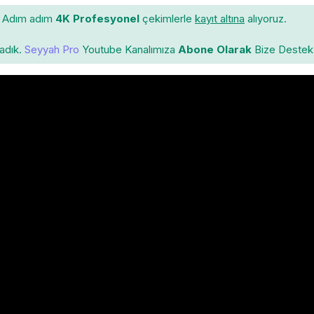
Adım adım
4K Profesyonel
çekimlerle
kayıt altına
alıyoruz.
ladık.
Seyyah Pro
Youtube Kanalımıza
Abone Olarak
Bize Destek 