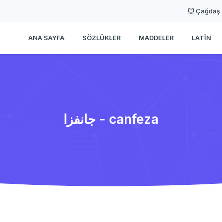
Çağdaş
ANA SAYFA
SÖZLÜKLER
MADDELER
LATIN
جانفزا - canfeza