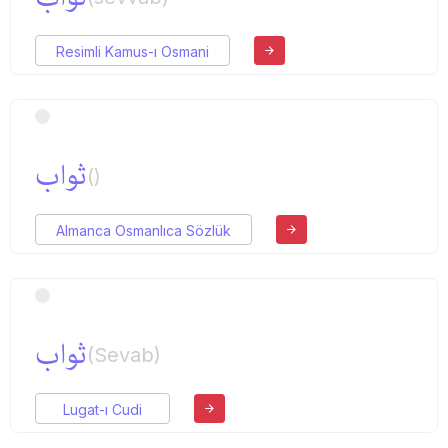
Resimli Kamus-ı Osmani
ثواب
()
Almanca Osmanlıca Sözlük
ثواب
(Sevab)
Lugat-ı Cudi