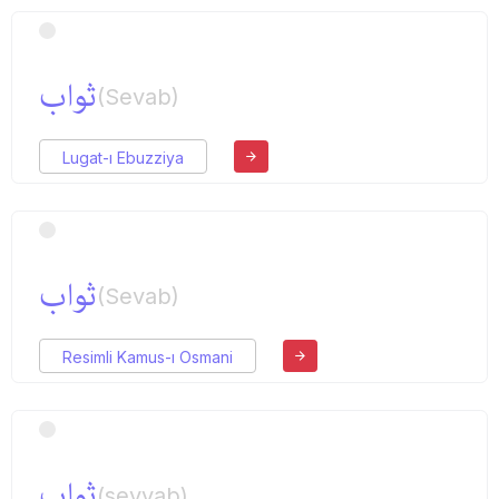
ثواب
(Sevab)
Lugat-ı Ebuzziya
ثواب
(Sevab)
Resimli Kamus-ı Osmani
ثواب
(sevvab)