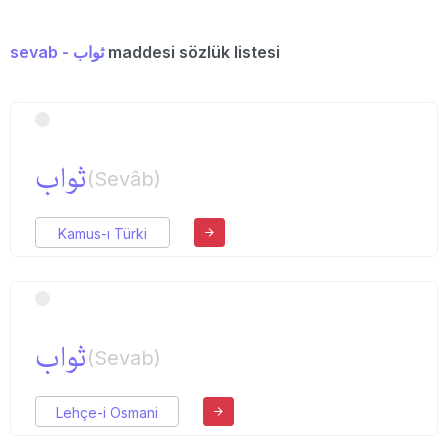
sevab - ثواب
maddesi sözlük listesi
ثواب
(Sevâb)
Kamus-ı Türki
ثواب
(Sevab)
Lehçe-i Osmani