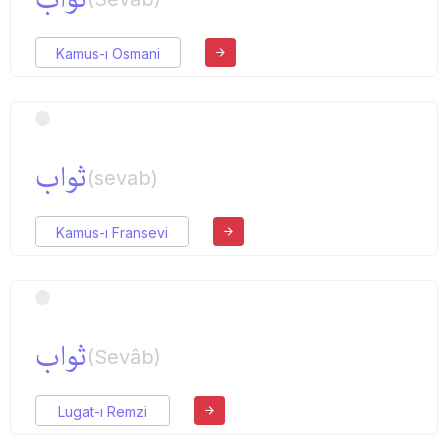
Kamus-ı Osmani
ثواب
(sevab)
Kamus-ı Fransevi
ثواب
(Sevâb)
Lugat-ı Remzi