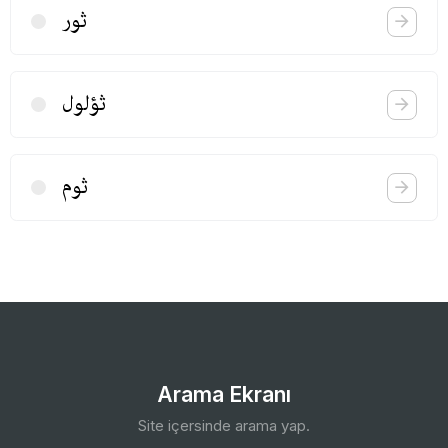
ثور
ثؤلول
ثوم
Arama Ekranı
Site içersinde arama yap.