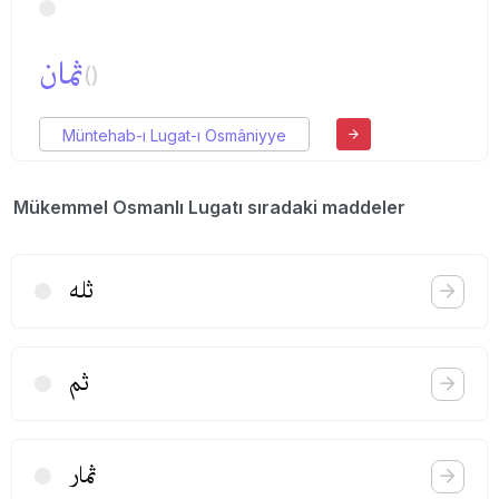
ثمان
()
Müntehab-ı Lugat-ı Osmâniyye
Mükemmel Osmanlı Lugatı sıradaki maddeler
ثله
ثم
ثمار