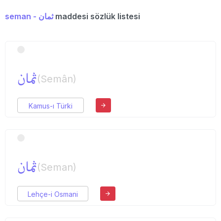
seman - ثمان
maddesi sözlük listesi
ثمان
(Semân)
Kamus-ı Türki
ثمان
(Seman)
Lehçe-i Osmani