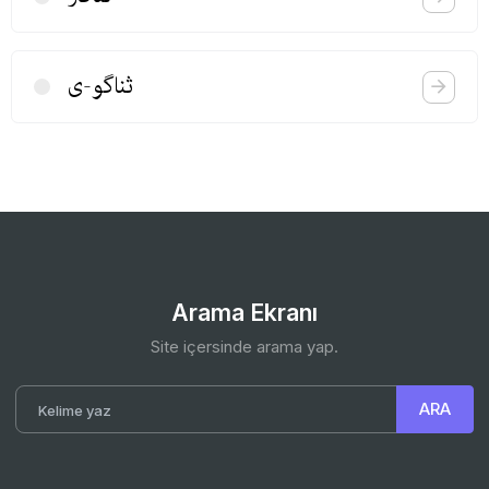
ثناگو-ی
Arama Ekranı
Site içersinde arama yap.