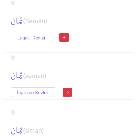
ثمان
(Semân)
Lugat-ı Remzi
ثمان
(seman)
İngilizce Sözlük
ثمان
(siman)