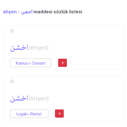
ahşen - اخشن
maddesi sözlük listesi
اخشن
(ehşen)
Kamus-ı Osmani
اخشن
(Ahşen)
Lugat-ı Remzi