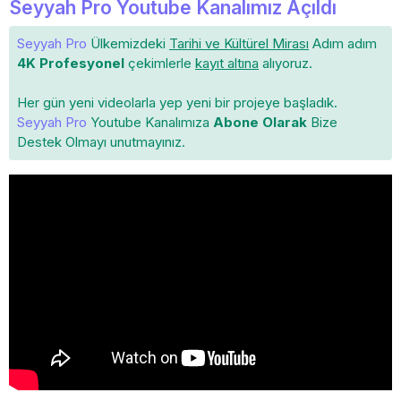
Seyyah Pro Youtube Kanalımız Açıldı
Seyyah Pro
Ülkemizdeki
Tarihi ve Kültürel Mirası
Adım adım
4K Profesyonel
çekimlerle
kayıt altına
alıyoruz.
Her gün yeni videolarla yep yeni bir projeye başladık.
Seyyah Pro
Youtube Kanalımıza
Abone Olarak
Bize
Destek Olmayı unutmayınız.