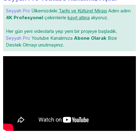
Seyyah Pro
Ülkemizdeki
Tarihi ve Kültürel Mirası
Adım adım
4K Profesyonel
çekimlerle
kayıt altına
alıyoruz.
Her gün yeni videolarla yep yeni bir projeye başladık.
Seyyah Pro
Youtube Kanalımıza
Abone Olarak
Bize
Destek Olmayı unutmayınız.