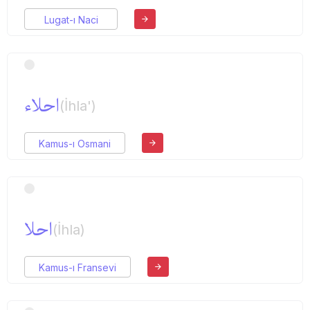
Lugat-ı Naci
احلاء
(İhla')
Kamus-ı Osmani
احلا
(İhla)
Kamus-ı Fransevi