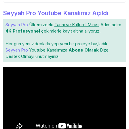
Seyyah Pro Youtube Kanalımız Açıldı
Seyyah Pro
Ülkemizdeki
Tarihi ve Kültürel Mirası
Adım adım
4K Profesyonel
çekimlerle
kayıt altına
alıyoruz.
Her gün yeni videolarla yep yeni bir projeye başladık.
Seyyah Pro
Youtube Kanalımıza
Abone Olarak
Bize
Destek Olmayı unutmayınız.