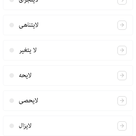
لایتناهی
لا یتغیر
لایحه
لایحصی
لا‌یزال