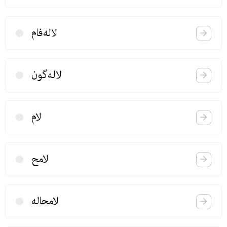
لاله‌فام
لاله‌گون
لام
لامح
لامحاله