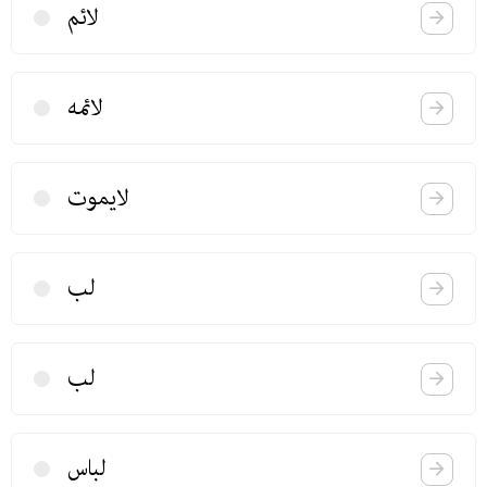
لائم
لائمه
لا‌یموت
لب
لب
لباس