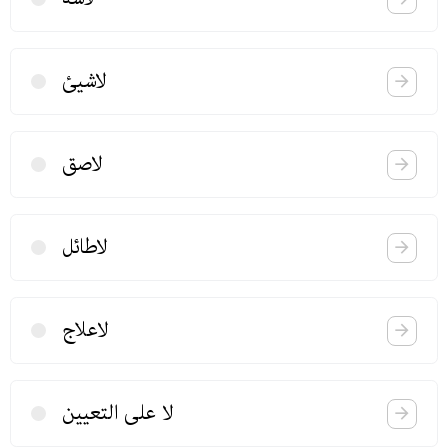
لاشیئ
لاصق
لاطائل
لاعلاج
لا علی التعیین