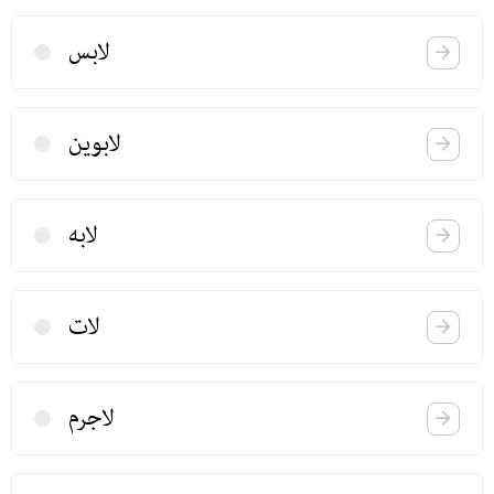
لابس
لابوین
لابه
لات
لا‌جرم