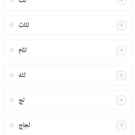
لت
لثاث
لثام
لثه
لج
لجاج