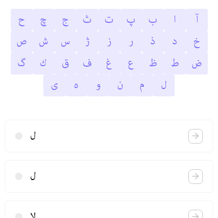
آ
ا
ب
پ
ت
ث
ج
چ
ح
خ
د
ذ
ر
ز
ژ
س
ش
ص
ض
ط
ظ
ع
غ
ف
ق
ك
گ
ل
م
ن
و
ه
ى
ل
ل
لا