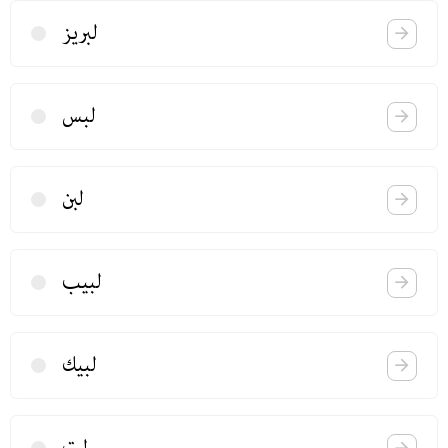
لبریز
لبس
لبن
لبیب
لبیك