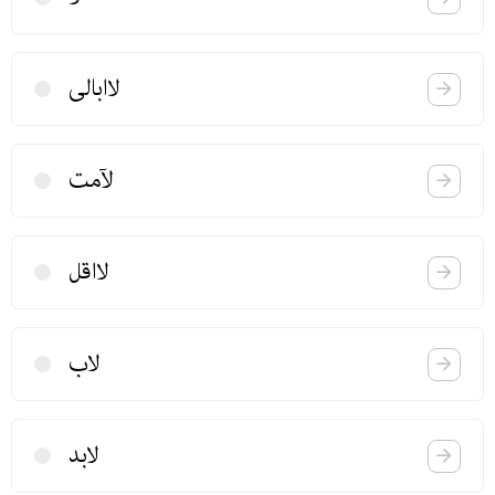
لاابالی
لآمت
لااقل
لاب
لابد