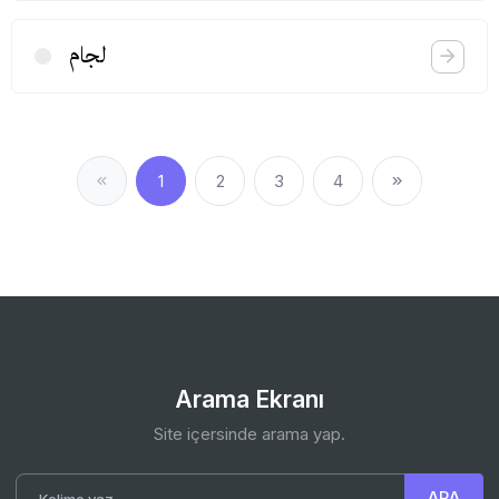
لجام
1
2
3
4
Arama Ekranı
Site içersinde arama yap.