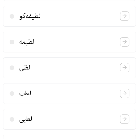
لطیفه‌كو
لطیمه
لظی
لعاب
لعابی