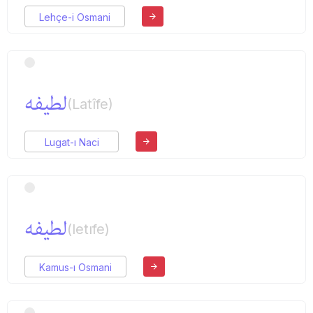
Lehçe-i Osmani
لطیفه
(Latîfe)
Lugat-ı Naci
لطیفه
(letıfe)
Kamus-ı Osmani