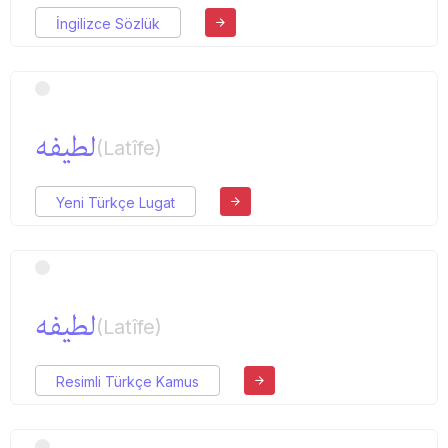
İngilizce Sözlük
لطیفه
(Latîfe)
Yeni Türkçe Lugat
لطیفه
(Latîfe)
Resimli Türkçe Kamus