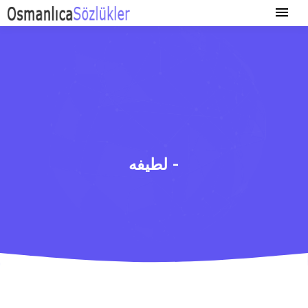
لطیفه -