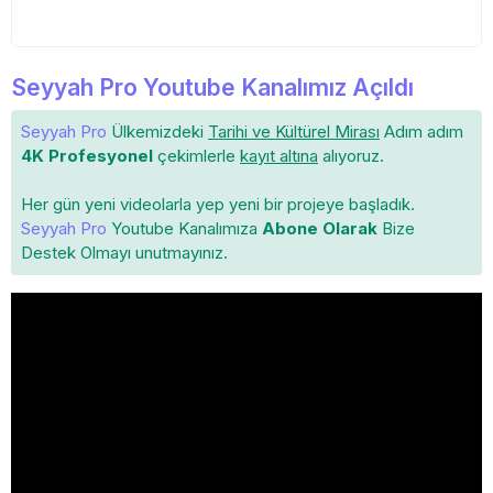
Seyyah Pro Youtube Kanalımız Açıldı
Seyyah Pro
Ülkemizdeki
Tarihi ve Kültürel Mirası
Adım adım
4K Profesyonel
çekimlerle
kayıt altına
alıyoruz.
Her gün yeni videolarla yep yeni bir projeye başladık.
Seyyah Pro
Youtube Kanalımıza
Abone Olarak
Bize
Destek Olmayı unutmayınız.