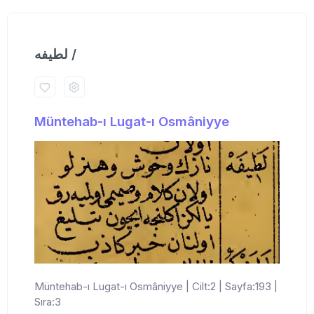
لطیفه /
Müntehab-ı Lugat-ı Osmâniyye
Müntehab-ı Lugat-ı Osmâniyye | Cilt:2 | Sayfa:193 |
Sıra:3