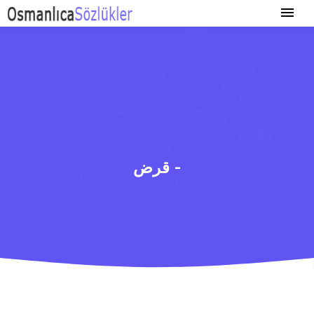
قرض -