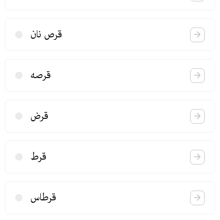
قرص نان
قرصه
قرض
قرط
قرطاس