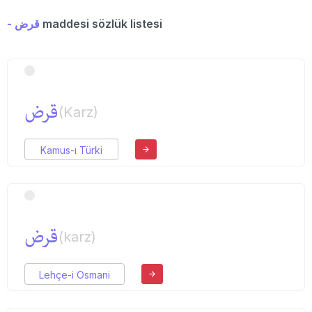
- قرض
maddesi sözlük listesi
قرض
(Karz)
Kamus-ı Türki
قرض
(karz)
Lehçe-i Osmani