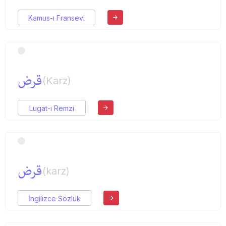
Kamus-ı Fransevi
قرض
(Karz)
Lugat-ı Remzi
قرض
(karz)
İngilizce Sözlük