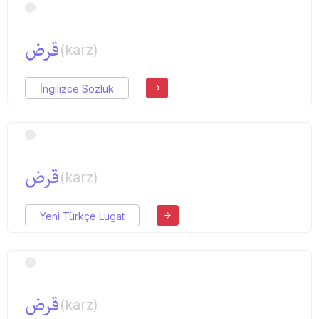
قرض
(karz)
İngilizce Sözlük
قرض
(karz)
Yeni Türkçe Lugat
قرض
(karz)