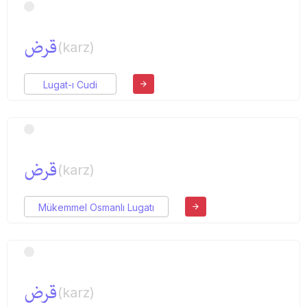
قرض
(karz)
Lugat-ı Cudi
قرض
(karz)
Mükemmel Osmanlı Lugatı
قرض
(karz)