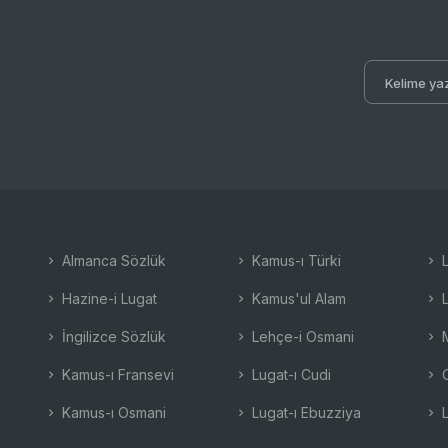
Almanca Sözlük
Kamus-ı Türki
L
Hazine-i Lugat
Kamus'ul Alam
L
İngilizce Sözlük
Lehçe-i Osmani
M
Kamus-ı Fransevi
Lugat-ı Cudi
O
Kamus-ı Osmani
Lugat-ı Ebuzziya
L