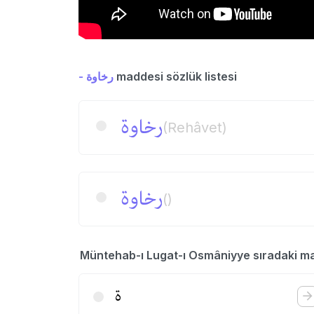
- رخاوة
maddesi sözlük listesi
رخاوة
(Rehâvet)
رخاوة
()
Müntehab-ı Lugat-ı Osmâniyye sıradaki m
ة