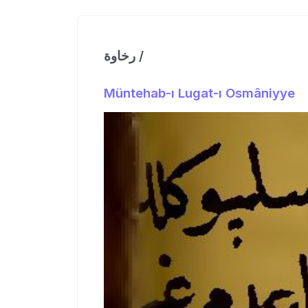
رخاوة /
Müntehab-ı Lugat-ı Osmâniyye