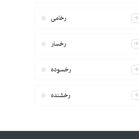
رخامی
رخسار
رخسوده
رخشنده