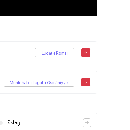
Lugat-ı Remzi
Müntehab-ı Lugat-ı Osmâniyye
رخامة