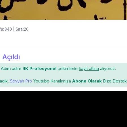
a:340 | Sıra:20
 Açıldı
Adım adım
4K Profesyonel
çekimlerle
kayıt altına
alıyoruz.
ladık.
Seyyah Pro
Youtube Kanalımıza
Abone Olarak
Bize Destek 