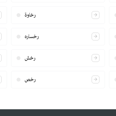
رخاوة
رخساره
رخش
رخص