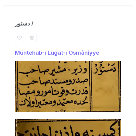
دستور /
Müntehab-ı Lugat-ı Osmâniyye