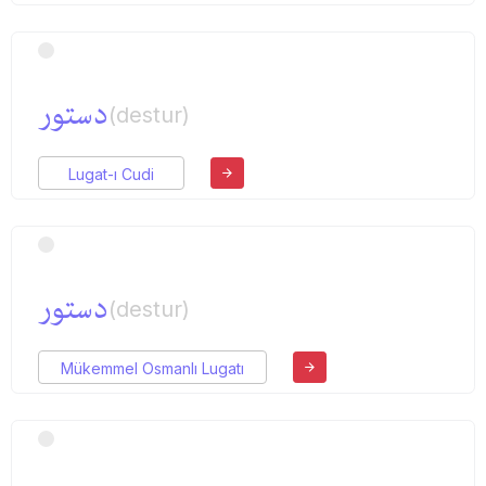
دستور
(destur)
Lugat-ı Cudi
دستور
(destur)
Mükemmel Osmanlı Lugatı