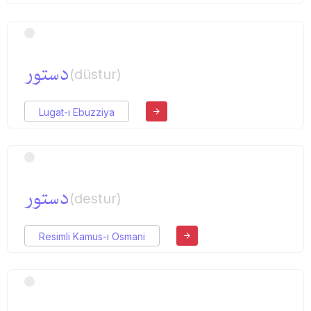
دستور
(düstur)
Lugat-ı Ebuzziya
دستور
(destur)
Resimli Kamus-ı Osmani