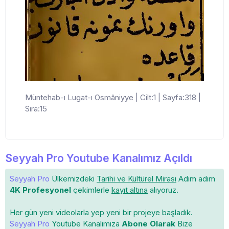
Müntehab-ı Lugat-ı Osmâniyye | Cilt:1 | Sayfa:318 |
Sıra:15
Seyyah Pro Youtube Kanalımız Açıldı
Seyyah Pro
Ülkemizdeki
Tarihi ve Kültürel Mirası
Adım adım
4K Profesyonel
çekimlerle
kayıt altına
alıyoruz.
Her gün yeni videolarla yep yeni bir projeye başladık.
Seyyah Pro
Youtube Kanalımıza
Abone Olarak
Bize