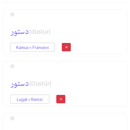
دستور
(düstur)
Kamus-ı Fransevi
دستور
(Düstûr)
Lugat-ı Remzi