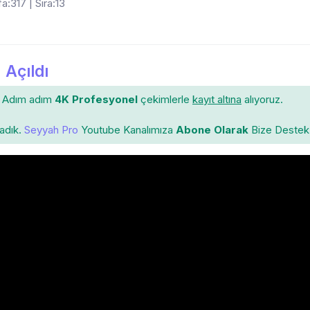
a:317 | Sıra:13
 Açıldı
Adım adım
4K Profesyonel
çekimlerle
kayıt altına
alıyoruz.
ladık.
Seyyah Pro
Youtube Kanalımıza
Abone Olarak
Bize Destek 