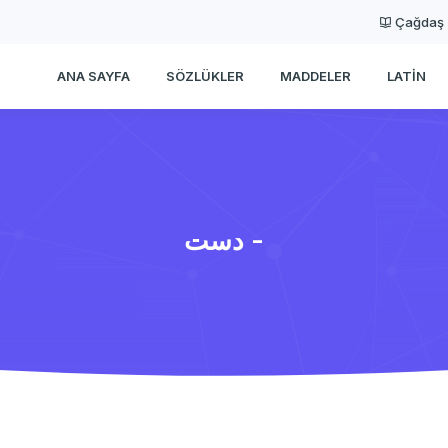
Çağdaş
ANA SAYFA
SÖZLÜKLER
MADDELER
LATIN
دست -