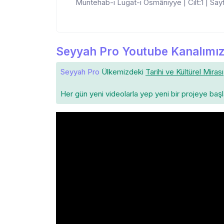
Müntehab-ı Lugat-ı Osmâniyye | Cilt:1 | Sayf
Seyyah Pro Youtube Kanalımız
Seyyah Pro
Ülkemizdeki
Tarihi ve Kültürel Mirası
Her gün yeni videolarla yep yeni bir projeye baş