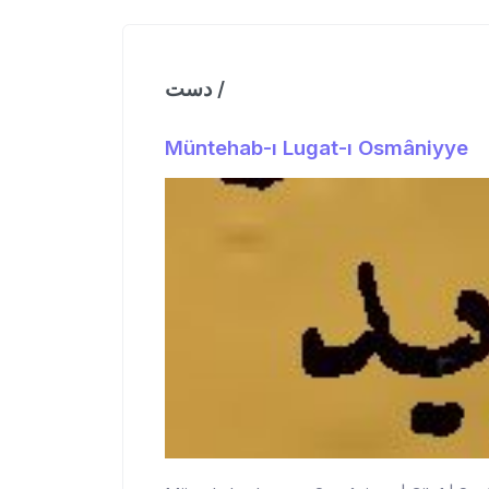
دست /
Müntehab-ı Lugat-ı Osmâniyye