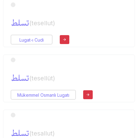
تسلط
(tesellut)
Lugat-ı Cudi
تسلط
(tesellüt)
Mükemmel Osmanlı Lugatı
تسلط
(tesallut)