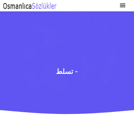
تسلط -