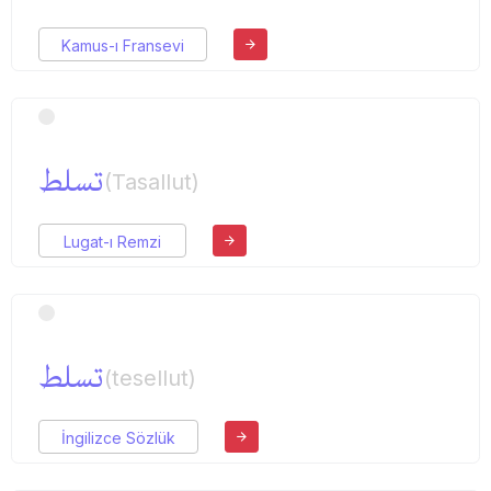
Kamus-ı Fransevi
تسلط
(Tasallut)
Lugat-ı Remzi
تسلط
(tesellut)
İngilizce Sözlük