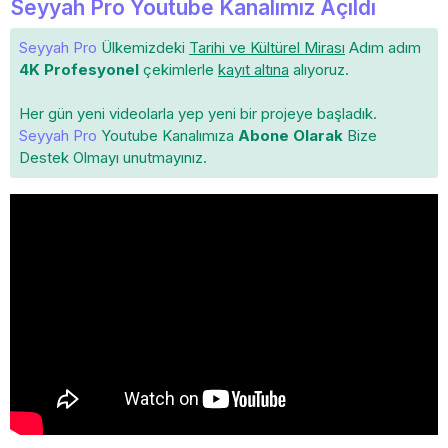
Seyyah Pro Youtube Kanalımız Açıldı
Seyyah Pro
Ülkemizdeki
Tarihi ve Kültürel Mirası
Adım adım
4K Profesyonel
çekimlerle
kayıt altına
alıyoruz.
Her gün yeni videolarla yep yeni bir projeye başladık.
Seyyah Pro
Youtube Kanalımıza
Abone Olarak
Bize
Destek Olmayı unutmayınız.