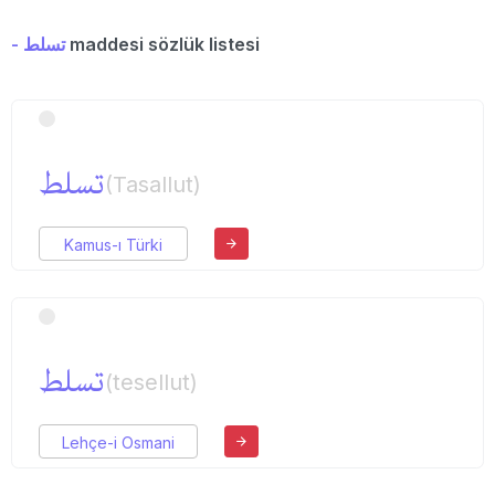
- تسلط
maddesi sözlük listesi
تسلط
(Tasallut)
Kamus-ı Türki
تسلط
(tesellut)
Lehçe-i Osmani