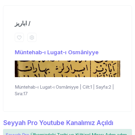
اباربز /
Müntehab-ı Lugat-ı Osmâniyye
Müntehab-ı Lugat-ı Osmâniyye | Cilt:1 | Sayfa:2 |
Sıra:17
Seyyah Pro Youtube Kanalımız Açıldı
Seyyah Pro
Ülkemizdeki
Tarihi ve Kültürel Mirası
Adım adım