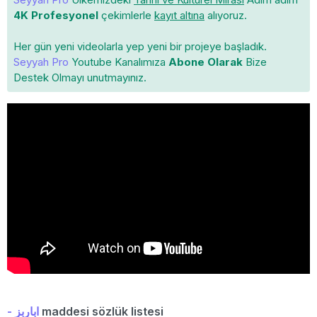
4K Profesyonel
çekimlerle
kayıt altına
alıyoruz.
Her gün yeni videolarla yep yeni bir projeye başladık.
Seyyah Pro
Youtube Kanalımıza
Abone Olarak
Bize
Destek Olmayı unutmayınız.
- اباربز
maddesi sözlük listesi