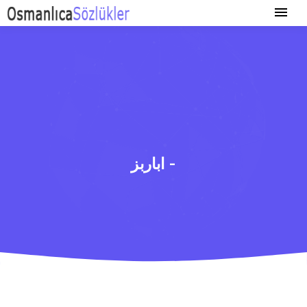
اباربز -