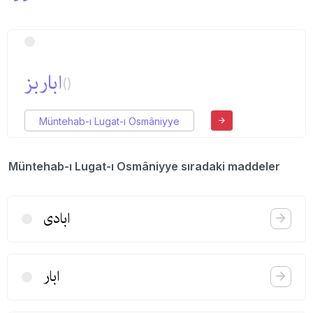
اباربز
()
Müntehab-ı Lugat-ı Osmâniyye
Müntehab-ı Lugat-ı Osmâniyye sıradaki maddeler
ابادی
ابار