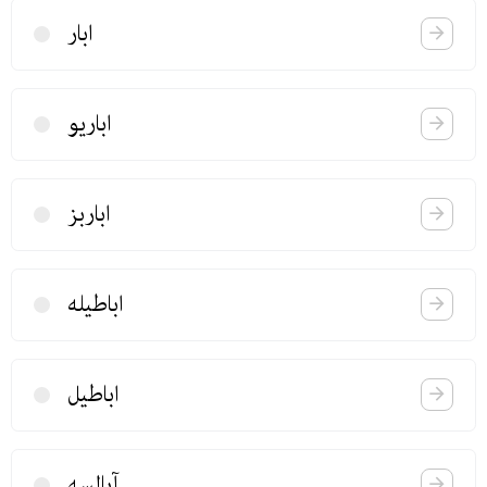
ابار
اباریو
اباربز
اباطیله
اباطیل
آبالسه