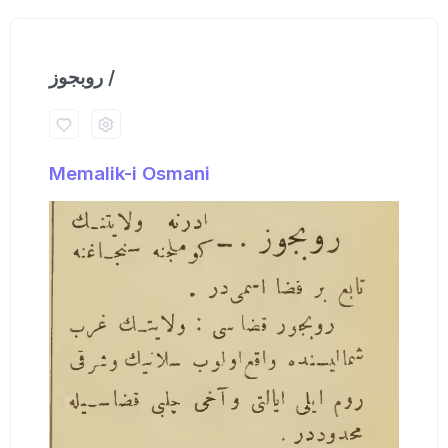
روبجوز /
Memalik-i Osmani