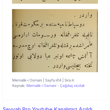
Memalik-i Osmani | Sayfa:414 | Sıra:4
Kaynak:
Memalik-i Osmani
-
Çağdaş sözlük
Seyyah Pro Youtube Kanalımız Açıldı