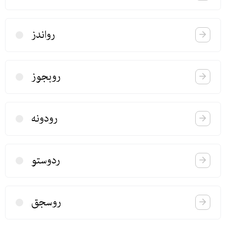
رواندز
روبجوز
رودونه
ردوستو
روسجق