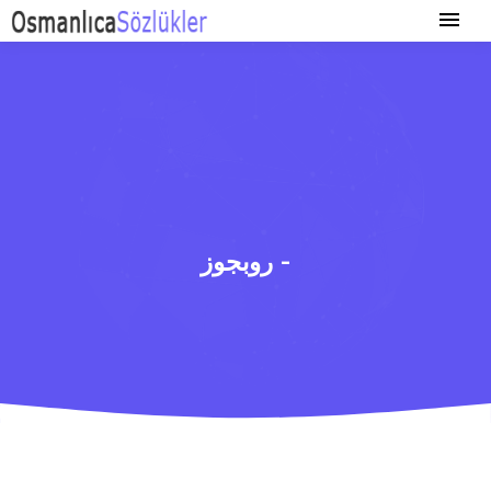
روبجوز -