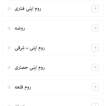
روم ایلی فناری
روضه
روم ایلی ء شرقی
روم ایلی حصاری
روم قلعه