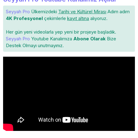
Seyyah Pro
Ülkemizdeki
Tarihi ve Kültürel Mirası
Adım adım
4K Profesyonel
çekimlerle
kayıt altına
alıyoruz.
Her gün yeni videolarla yep yeni bir projeye başladık.
Seyyah Pro
Youtube Kanalımıza
Abone Olarak
Bize
Destek Olmayı unutmayınız.