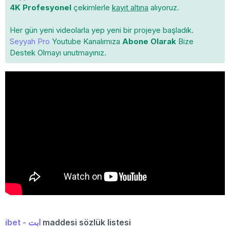
4K Profesyonel
çekimlerle
kayıt altına
alıyoruz.
Her gün yeni videolarla yep yeni bir projeye başladık.
Seyyah Pro
Youtube Kanalımıza
Abone Olarak
Bize
Destek Olmayı unutmayınız.
ibet - ابت
maddesi sözlük listesi