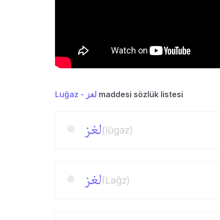
Luğaz - لغز
maddesi sözlük listesi
لغز
(lügaz)
لغز
(Lağz)