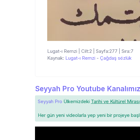
Lugat-ı Remzi | Cilt:2 | Sayfa:277 | Sıra:7
Kaynak:
Lugat-ı Remzi
-
Çağdaş sözlük
Seyyah Pro Youtube Kanalımız
Seyyah Pro
Ülkemizdeki
Tarihi ve Kültürel Mirası
Her gün yeni videolarla yep yeni bir projeye baş