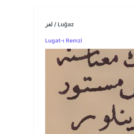
لغز / Luğaz
Lugat-ı Remzi