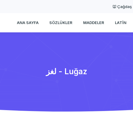
Çağdaş
ANA SAYFA
SÖZLÜKLER
MADDELER
LATIN
لغز - Luğaz