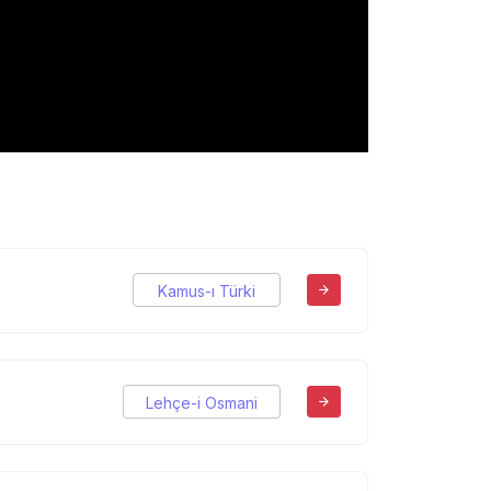
Kamus-ı Türki
Lehçe-i Osmani