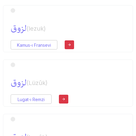
لزوق
(lezuk)
Kamus-ı Fransevi
لزوق
(Lüzûk)
Lugat-ı Remzi