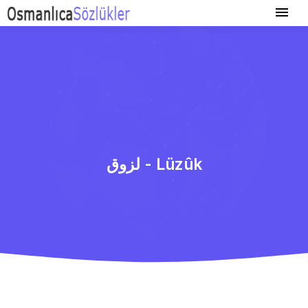
لزوق - Lüzûk