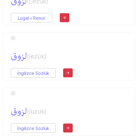
لزوق
(Lezûk)
Lugat-ı Remzi
لزوق
(lezük)
İngilizce Sözlük
لزوق
(luzuk)
İngilizce Sözlük