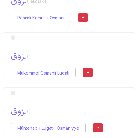
لزوق
(lezuk)
Resimli Kamus-ı Osmani
لزوق
()
Mükemmel Osmanlı Lugatı
لزوق
()
Müntehab-ı Lugat-ı Osmâniyye