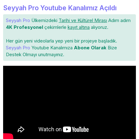
Seyyah Pro Youtube Kanalımız Açıldı
Seyyah Pro
Ülkemizdeki
Tarihi ve Kültürel Mirası
Adım adım
4K Profesyonel
çekimlerle
kayıt altına
alıyoruz.
Her gün yeni videolarla yep yeni bir projeye başladık.
Seyyah Pro
Youtube Kanalımıza
Abone Olarak
Bize
Destek Olmayı unutmayınız.