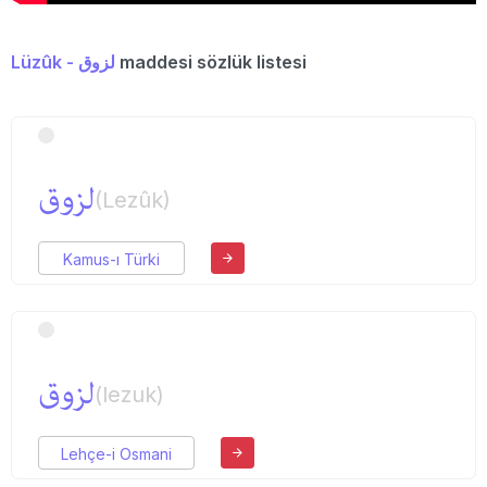
Lüzûk - لزوق
maddesi sözlük listesi
لزوق
(Lezûk)
Kamus-ı Türki
لزوق
(lezuk)
Lehçe-i Osmani