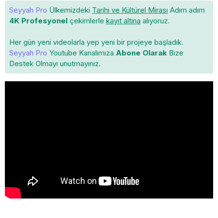
Seyyah Pro
Ülkemizdeki
Tarihi ve Kültürel Mirası
Adım adım
4K Profesyonel
çekimlerle
kayıt altına
alıyoruz.
Her gün yeni videolarla yep yeni bir projeye başladık.
Seyyah Pro
Youtube Kanalımıza
Abone Olarak
Bize
Destek Olmayı unutmayınız.