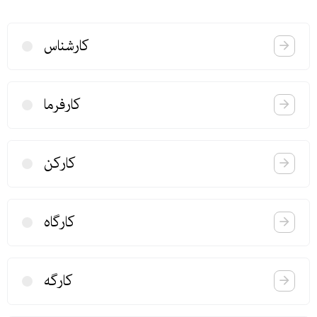
كارشناس
كارفرما
كاركن
كارگاه
كارگه