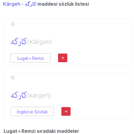
Kârgeh - كارگه
maddesi sözlük listesi
كارگه
(Kârgeh)
Lugat-ı Remzi
كاركه
(kargeh)
İngilizce Sözlük
Lugat-ı Remzi sıradaki maddeler