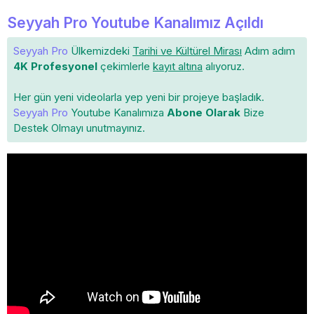
Seyyah Pro Youtube Kanalımız Açıldı
Seyyah Pro
Ülkemizdeki
Tarihi ve Kültürel Mirası
Adım adım
4K Profesyonel
çekimlerle
kayıt altına
alıyoruz.
Her gün yeni videolarla yep yeni bir projeye başladık.
Seyyah Pro
Youtube Kanalımıza
Abone Olarak
Bize
Destek Olmayı unutmayınız.