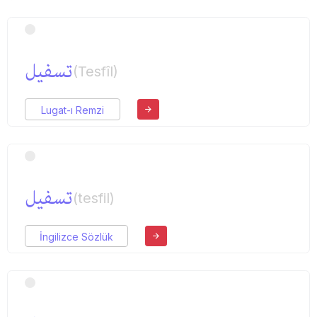
تسفیل
(Tesfîl)
Lugat-ı Remzi
تسفیل
(tesfil)
İngilizce Sözlük