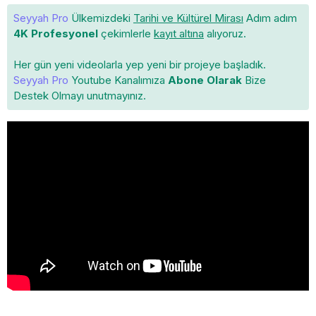
Seyyah Pro
Ülkemizdeki
Tarihi ve Kültürel Mirası
Adım adım
4K Profesyonel
çekimlerle
kayıt altına
alıyoruz.
Her gün yeni videolarla yep yeni bir projeye başladık.
Seyyah Pro
Youtube Kanalımıza
Abone Olarak
Bize
Destek Olmayı unutmayınız.