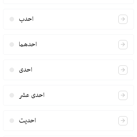
احدب
احدهما
احدی
احدی عشر
احدیت