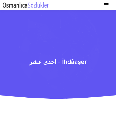
احدی عشر - İhdâaşer