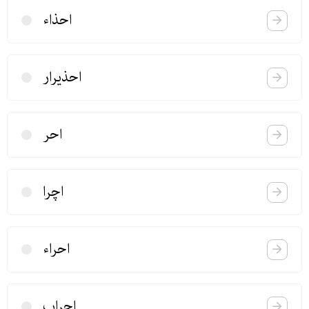
احذاء
احذیرار
احر
اچرا
احراء
احراب