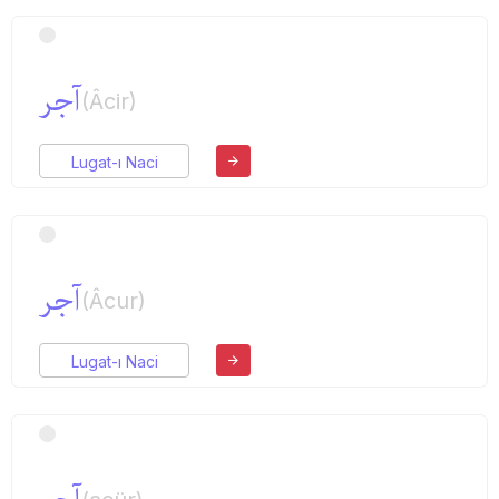
آجر
(Âcir)
Lugat-ı Naci
آجر
(Âcur)
Lugat-ı Naci