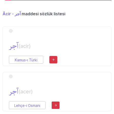
Âcir - آجر
maddesi sözlük listesi
آجر
(acir)
Kamus-ı Türki
آجر
(acer)
Lehçe-i Osmani