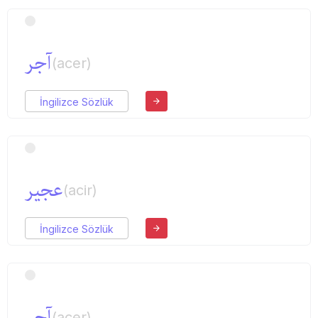
آجر
(acer)
İngilizce Sözlük
عجیر
(acir)
İngilizce Sözlük
آجر
(acer)