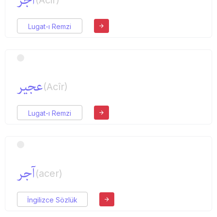
Lugat-ı Remzi
عجیر
(Acîr)
Lugat-ı Remzi
آجر
(acer)
İngilizce Sözlük