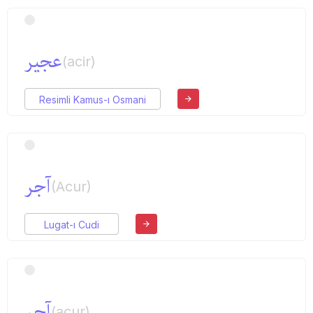
عجیر
(acir)
Resimli Kamus-ı Osmani
آجر
(Acur)
Lugat-ı Cudi
آجر
(acur)