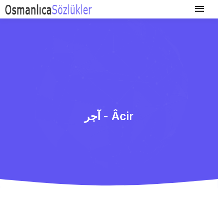
آجر - Âcir