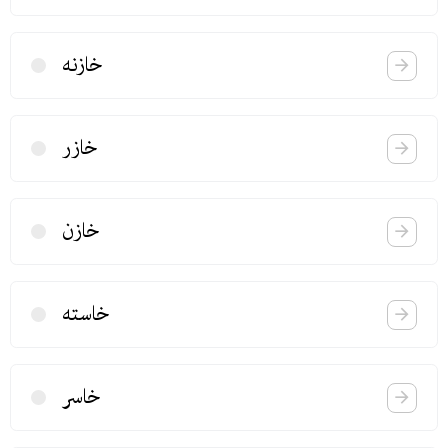
خازنه
خازر
خازن
خاسته
خاسر