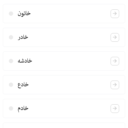
خاتون
خادر
خادشه
خادع
خادم