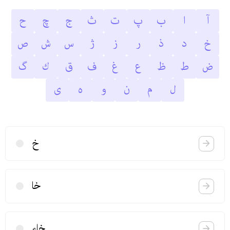
آ
ا
ب
پ
ت
ث
ج
چ
ح
خ
د
ذ
ر
ز
ژ
س
ش
ص
ض
ط
ظ
ع
غ
ف
ق
ك
گ
ل
م
ن
و
ه
ى
خ
خا
خاء