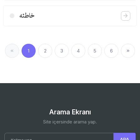
خاطئه
1
2
3
4
5
6
Arama Ekranı
Site içersinde arama yap.