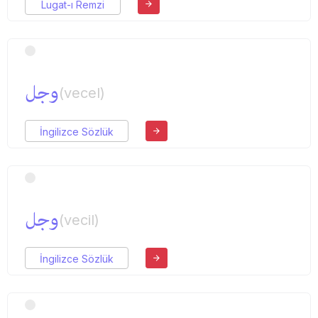
Lugat-ı Remzi
وجل
(vecel)
İngilizce Sözlük
وجل
(vecil)
İngilizce Sözlük