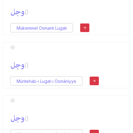
وجل
()
Mükemmel Osmanlı Lugatı
وجل
()
Müntehab-ı Lugat-ı Osmâniyye
وجل
()