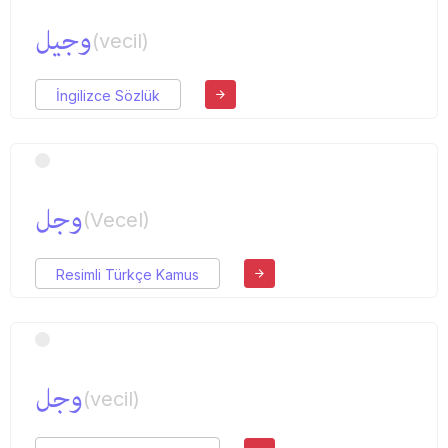
وجیل
(vecil)
İngilizce Sözlük
وجل
(Vecel)
Resimli Türkçe Kamus
وجل
(vecil)