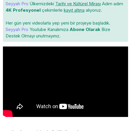
Seyyah Pro
Ülkemizdeki
Tarihi ve Kültürel Mirası
Adım adım
4K Profesyonel
çekimlerle
kayıt altına
alıyoruz.
Her gün yeni videolarla yep yeni bir projeye başladık.
Seyyah Pro
Youtube Kanalımıza
Abone Olarak
Bize
Destek Olmayı unutmayınız.