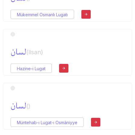
Mükemmel Osmanlı Lugatı
لسان
(lisan)
Hazine-i Lugat
لسان
()
Müntehab-ı Lugat-ı Osmâniyye