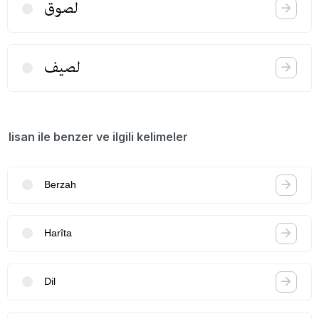
لصوق
لصیف
lisan ile benzer ve ilgili kelimeler
Berzah
Harîta
Dil