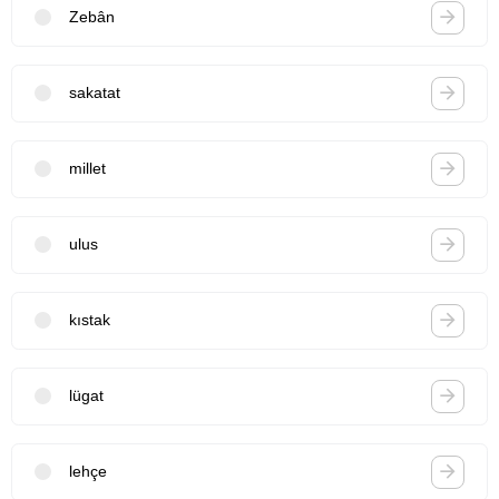
Zebân
sakatat
millet
ulus
kıstak
lügat
lehçe