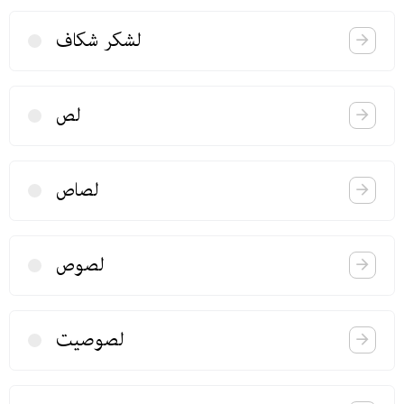
لشكر شكاف
لص
لصاص
لصوص
لصوصیت