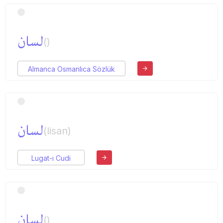
لسان
()
Almanca Osmanlıca Sözlük
لسان
(lisan)
Lugat-ı Cudi
لسان
()