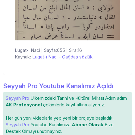
Lugat-ı Naci | Sayfa:655 | Sıra:16
Kaynak:
Lugat-ı Naci
-
Çağdaş sözlük
Seyyah Pro Youtube Kanalımız Açıldı
Seyyah Pro
Ülkemizdeki
Tarihi ve Kültürel Mirası
Adım adım
4K Profesyonel
çekimlerle
kayıt altına
alıyoruz.
Her gün yeni videolarla yep yeni bir projeye başladık.
Seyyah Pro
Youtube Kanalımıza
Abone Olarak
Bize
Destek Olmayı unutmayınız.