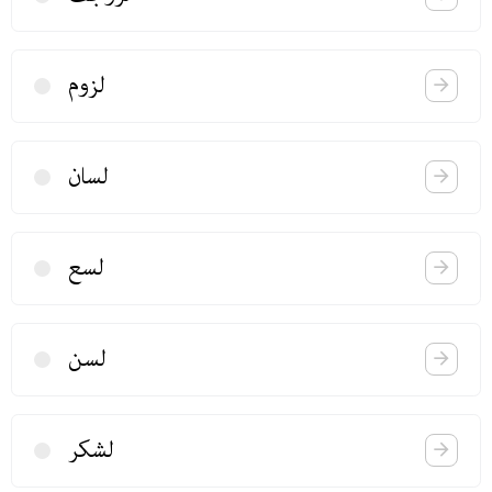
لزوم
لسان
لسع
لسن
لشكر