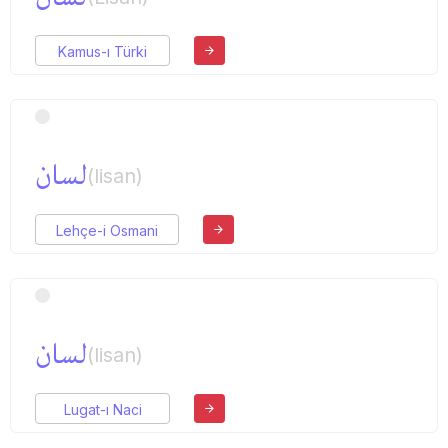
Kamus-ı Türki
لسان
(lisan)
Lehçe-i Osmani
لسان
(lisan)
Lugat-ı Naci