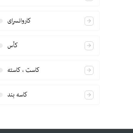
كاروانسرای
كأس
كاست ، كاسته
كاسه بند