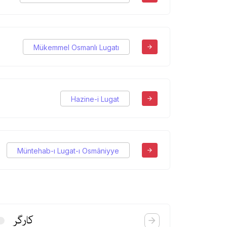
Mükemmel Osmanlı Lugatı
Hazine-i Lugat
Müntehab-ı Lugat-ı Osmâniyye
كارگر