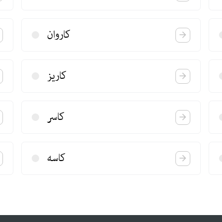
كاروان
كاریز
كاسر
كاسه