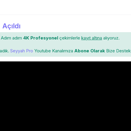
 Açıldı
Adım adım
4K Profesyonel
çekimlerle
kayıt altına
alıyoruz.
ladık.
Seyyah Pro
Youtube Kanalımıza
Abone Olarak
Bize Destek 