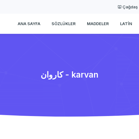
Çağdaş
ANA SAYFA
SÖZLÜKLER
MADDELER
LATIN
كاروان - karvan