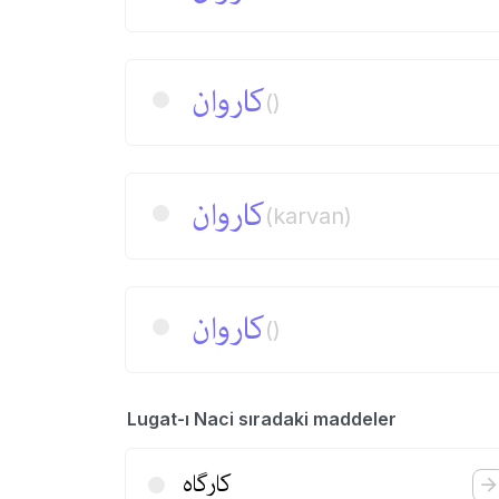
كاروان
()
كاروان
(karvan)
كاروان
()
Lugat-ı Naci sıradaki maddeler
كارگاه