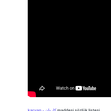
karvan - كاروان
maddesi sözlük listesi