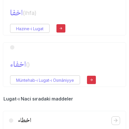
اخفا
(ihfa)
Hazine-i Lugat
اخفاء
()
Müntehab-ı Lugat-ı Osmâniyye
Lugat-ı Naci sıradaki maddeler
اخطاء