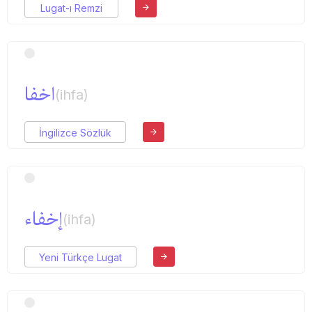
Lugat-ı Remzi
اخفا
(ihfa)
İngilizce Sözlük
إخفاء
(ihfa)
Yeni Türkçe Lugat