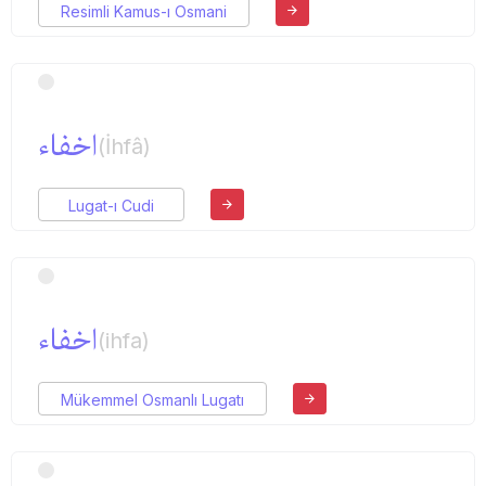
Resimli Kamus-ı Osmani
اخفاء
(İhfâ)
Lugat-ı Cudi
اخفاء
(ihfa)
Mükemmel Osmanlı Lugatı