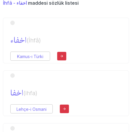
İhfâ - اخفاء
maddesi sözlük listesi
اخفاء
(İhfâ)
Kamus-ı Türki
اخفا
(ihfa)
Lehçe-i Osmani