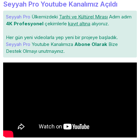
Seyyah Pro Youtube Kanalımız Açıldı
Seyyah Pro
Ülkemizdeki
Tarihi ve Kültürel Mirası
Adım adım
4K Profesyonel
çekimlerle
kayıt altına
alıyoruz.
Her gün yeni videolarla yep yeni bir projeye başladık.
Seyyah Pro
Youtube Kanalımıza
Abone Olarak
Bize
Destek Olmayı unutmayınız.